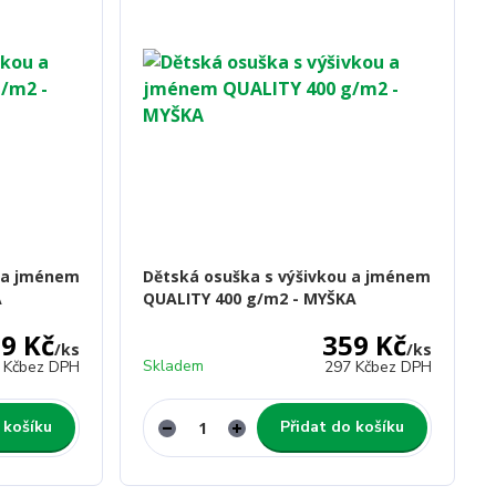
u a jménem
Dětská osuška s výšivkou a jménem
A
QUALITY 400 g/m2 - MYŠKA
9 Kč
359 Kč
/
ks
/
ks
Skladem
 Kč
bez DPH
297 Kč
bez DPH
 košíku
Přidat do košíku