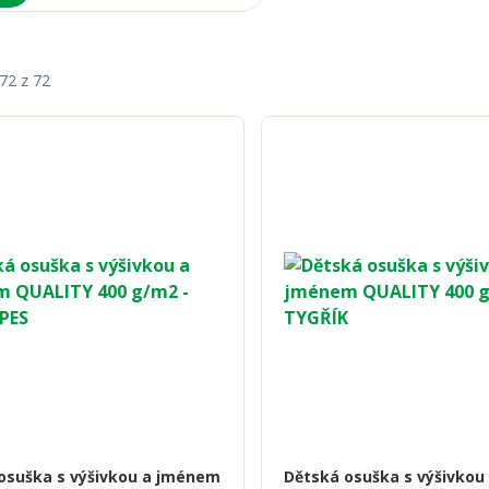
-72 z 72
osuška s výšivkou a jménem
Dětská osuška s výšivko