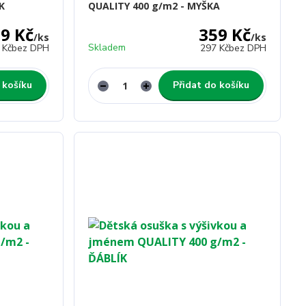
K
QUALITY 400 g/m2 - MYŠKA
9 Kč
359 Kč
/
ks
/
ks
Skladem
 Kč
bez DPH
297 Kč
bez DPH
 košíku
Přidat do košíku