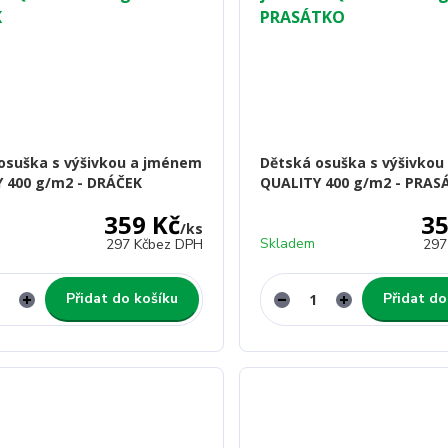
osuška s výšivkou a jménem
Dětská osuška s výšivko
 400 g/m2 - DRÁČEK
QUALITY 400 g/m2 - PRA
359 Kč
35
/
ks
Skladem
297 Kč
bez DPH
297
Přidat do košíku
Přidat do