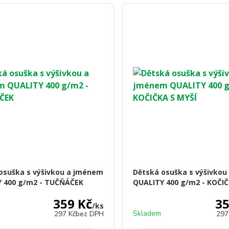
osuška s výšivkou a jménem
Dětská osuška s výšivko
 400 g/m2 - TUČŇÁČEK
QUALITY 400 g/m2 - KOČIČ
359 Kč
35
/
ks
Skladem
297 Kč
bez DPH
297