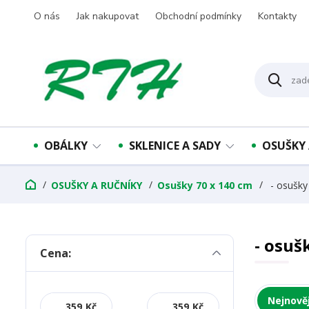
O nás
Jak nakupovat
Obchodní podmínky
Kontakty
OBÁLKY
SKLENICE A SADY
OSUŠKY 
OSUŠKY A RUČNÍKY
Osušky 70 x 140 cm
- osušky
- osuš
Cena:
Nejnověj
Kč
Kč