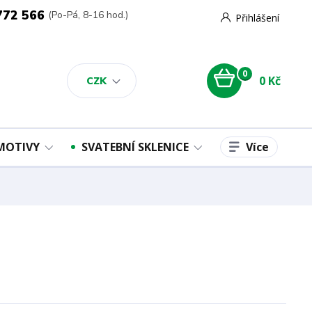
772 566
(Po-Pá, 8-16 hod.)
Přihlášení
0
0 Kč
CZK
Více
 MOTIVY
SVATEBNÍ SKLENICE