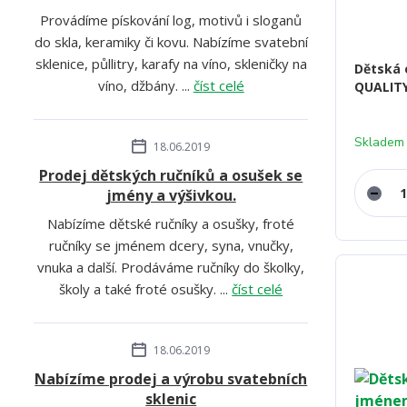
Provádíme pískování log, motivů i sloganů
do skla, keramiky či kovu. Nabízíme svatební
sklenice, půllitry, karafy na víno, skleničky na
Dětská 
víno, džbány. ...
číst celé
QUALITY
Skladem
18.06.2019
Prodej dětských ručníků a osušek se
jmény a výšivkou.
Nabízíme dětské ručníky a osušky, froté
ručníky se jménem dcery, syna, vnučky,
vnuka a další. Prodáváme ručníky do školky,
školy a také froté osušky. ...
číst celé
18.06.2019
Nabízíme prodej a výrobu svatebních
sklenic