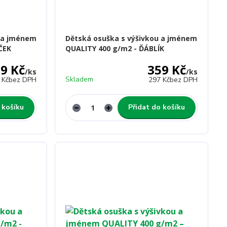
u a jménem
Dětská osuška s výšivkou a jménem
ČEK
QUALITY 400 g/m2 - ĎÁBLÍK
9 Kč
359 Kč
/
ks
/
ks
Skladem
 Kč
bez DPH
297 Kč
bez DPH
 košíku
Přidat do košíku