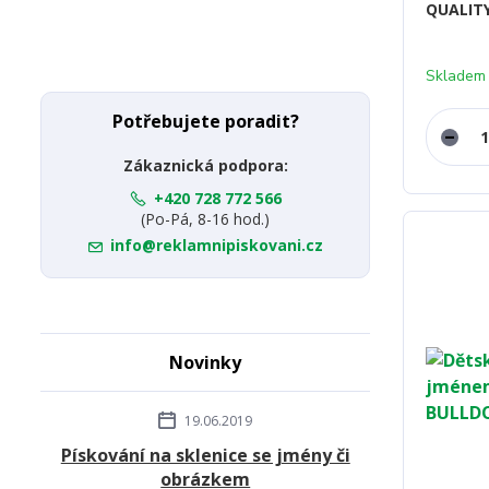
QUALITY
Skladem
Potřebujete poradit?
Zákaznická podpora:
+420 728 772 566
(Po-Pá, 8-16 hod.)
info@reklamnipiskovani.cz
Novinky
19.06.2019
Pískování na sklenice se jmény či
obrázkem