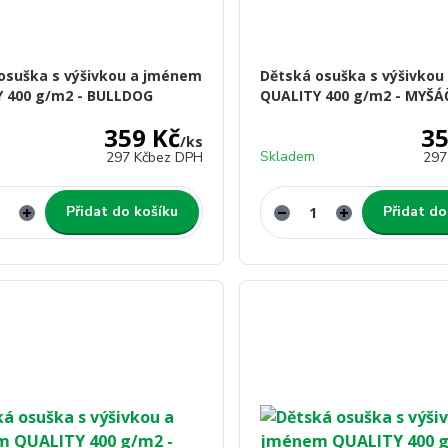
osuška s výšivkou a jménem
Dětská osuška s výšivko
 400 g/m2 - BULLDOG
QUALITY 400 g/m2 - MYŠÁ
359 Kč
35
/
ks
Skladem
297 Kč
bez DPH
297
Přidat do košíku
Přidat do