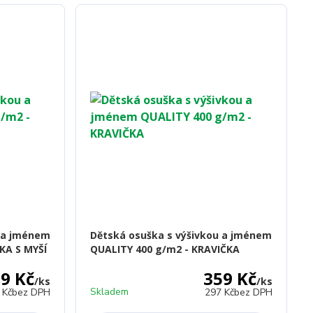
u a jménem
Dětská osuška s výšivkou a jménem
KA S MYŠÍ
QUALITY 400 g/m2 - KRAVIČKA
9 Kč
359 Kč
/
ks
/
ks
Skladem
 Kč
bez DPH
297 Kč
bez DPH