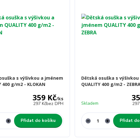
osuška s výšivkou a jménem
Dětská osuška s výšivko
 400 g/m2 - KLOKAN
QUALITY 400 g/m2 - ZEBR
359 Kč
35
/
ks
Skladem
297 Kč
bez DPH
297
Přidat do košíku
Přidat do