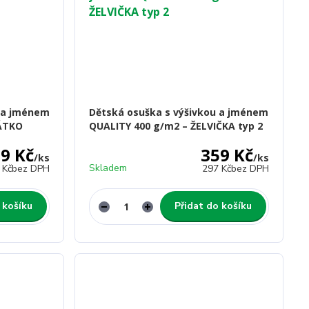
u a jménem
Dětská osuška s výšivkou a jménem
SÁTKO
QUALITY 400 g/m2 – ŽELVIČKA typ 2
9 Kč
359 Kč
/
ks
/
ks
Skladem
 Kč
bez DPH
297 Kč
bez DPH
 košíku
Přidat do košíku