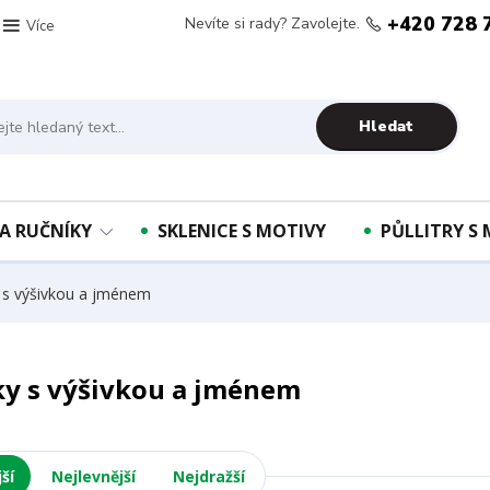
+420 728 
Nevíte si rady? Zavolejte.
Více
Hledat
A RUČNÍKY
SKLENICE S MOTIVY
PŮLLITRY S
 s výšivkou a jménem
ky s výšivkou a jménem
ší
Nejlevnější
Nejdražší