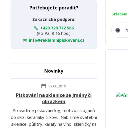
Potřebujete poradit?
Skladem
Zákaznická podpora:
+420 728 772 566
(Po-Pá, 8-16 hod.)
info@reklamnipiskovani.cz
Novinky
19.06.2019
Pískování na sklenice se jmény či
obrázkem
Provádíme pískování log, motivů i sloganů
do skla, keramiky či kovu. Nabízíme svatební
sklenice, půllitry, karafy na víno, skleničky na