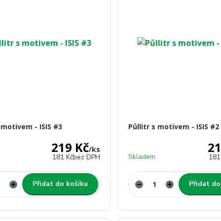
s motivem - ISIS #3
Půllitr s motivem - ISIS #2
219 Kč
21
/
ks
Skladem
181 Kč
bez DPH
181
Přidat do košíku
Přidat do