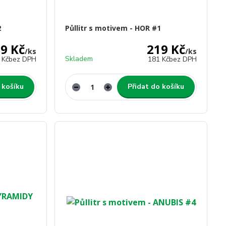
2
Půllitr s motivem - HOR #1
9 Kč
219 Kč
/
ks
/
ks
Skladem
 Kč
bez DPH
181 Kč
bez DPH
 košíku
Přidat do košíku