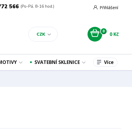
772 566
(Po-Pá, 8-16 hod.)
Přihlášení
0
0 Kč
CZK
Více
 MOTIVY
SVATEBNÍ SKLENICE