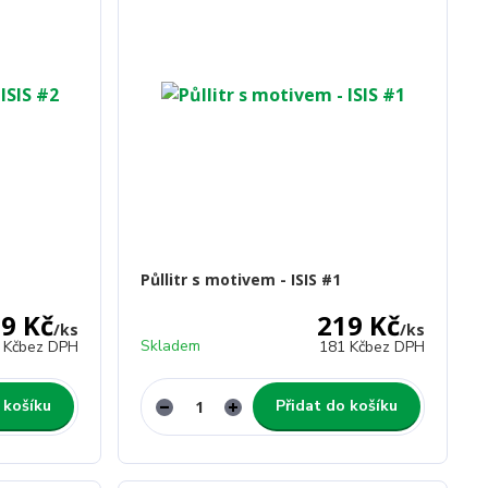
Půllitr s motivem - ISIS #1
9 Kč
219 Kč
/
ks
/
ks
Skladem
 Kč
bez DPH
181 Kč
bez DPH
 košíku
Přidat do košíku