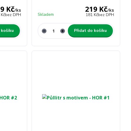
9 Kč
219 Kč
/
ks
/
ks
Skladem
 Kč
bez DPH
181 Kč
bez DPH
 košíku
Přidat do košíku