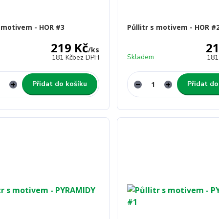
 s motivem - HOR #3
Půllitr s motivem - HOR #
219 Kč
21
/
ks
Skladem
181 Kč
bez DPH
181
Přidat do košíku
Přidat do