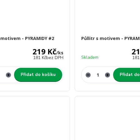
 s motivem - PYRAMIDY #2
Půllitr s motivem - PYRAM
219 Kč
21
/
ks
Skladem
181 Kč
bez DPH
181
Přidat do košíku
Přidat do