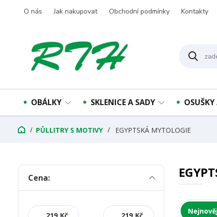
O nás
Jak nakupovat
Obchodní podmínky
Kontakty
OBÁLKY
SKLENICE A SADY
OSUŠKY 
PŮLLITRY S MOTIVY
EGYPTSKÁ MYTOLOGIE
EGYPT
Cena:
Nejnověj
Kč
Kč