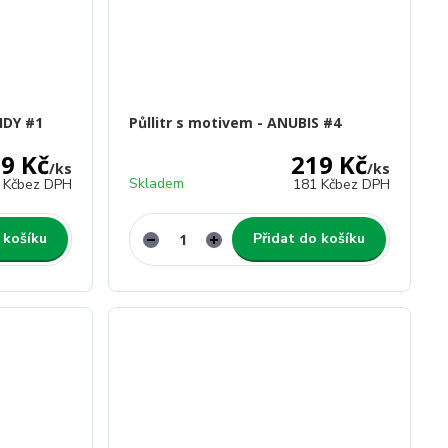
IDY #1
Půllitr s motivem - ANUBIS #4
9 Kč
219 Kč
/
ks
/
ks
Skladem
 Kč
bez DPH
181 Kč
bez DPH
 košíku
Přidat do košíku