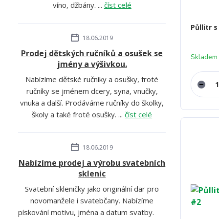
víno, džbány. ...
číst celé
Půllitr
18.06.2019
Prodej dětských ručníků a osušek se
Skladem
jmény a výšivkou.
Nabízíme dětské ručníky a osušky, froté
ručníky se jménem dcery, syna, vnučky,
vnuka a další. Prodáváme ručníky do školky,
školy a také froté osušky. ...
číst celé
18.06.2019
Nabízíme prodej a výrobu svatebních
sklenic
Svatební skleničky jako originální dar pro
novomanžele i svatebčany. Nabízíme
pískování motivu, jména a datum svatby.