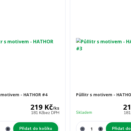
 s motivem - HATHOR #4
Půllitr s motivem - HATH
219 Kč
21
/
ks
Skladem
181 Kč
bez DPH
181
Přidat do košíku
Přidat do