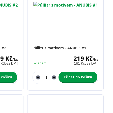
S #2
Půllitr s motivem - ANUBIS #1
9 Kč
219 Kč
/
ks
/
ks
Skladem
 Kč
bez DPH
181 Kč
bez DPH
 košíku
Přidat do košíku