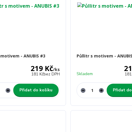
 s motivem - ANUBIS #3
Půllitr s motivem - ANUBI
219 Kč
21
/
ks
Skladem
181 Kč
bez DPH
181
Přidat do košíku
Přidat do