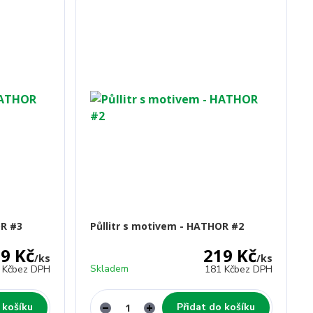
OR #3
Půllitr s motivem - HATHOR #2
9 Kč
219 Kč
/
ks
/
ks
Skladem
 Kč
bez DPH
181 Kč
bez DPH
 košíku
Přidat do košíku