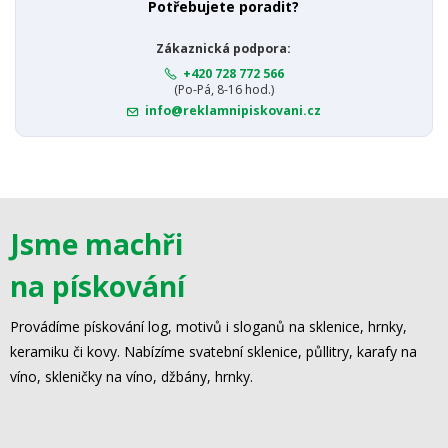
Potřebujete poradit?
Zákaznická podpora:
+420 728 772 566
(Po-Pá, 8-16 hod.)
info@reklamnipiskovani.cz
Jsme machři
na pískování
Provádíme pískování log, motivů i sloganů na sklenice, hrnky,
keramiku či kovy. Nabízíme svatební sklenice, půllitry, karafy na
víno, skleničky na víno, džbány, hrnky.