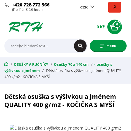
+420 728 772 566
CZK
(Po-Pá, 8-16 hod.)
0
0 Kč
Menu
OSUŠKY A RUČNÍKY
Osušky 70 x 140 cm
- osušky s
výšivkou a jménem
Dětská osuška s výšivkou a jménem QUALITY
400 g/m2 - KOČIČKA S MYŠÍ
Dětská osuška s výšivkou a jménem
QUALITY 400 g/m2 - KOČIČKA S MYŠÍ