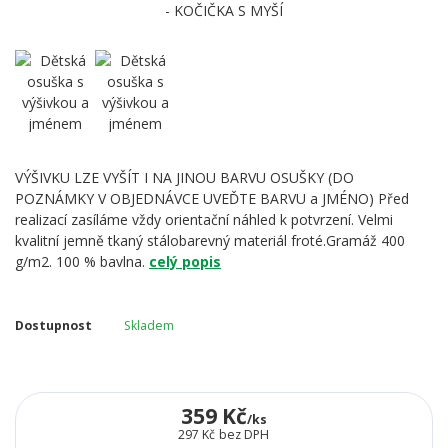
VÝŠIVKU LZE VYŠÍT I NA JINOU BARVU OSUŠKY (DO
POZNÁMKY V OBJEDNÁVCE UVEĎTE BARVU a JMÉNO) Před
realizací zasíláme vždy orientační náhled k potvrzení. Velmi
kvalitní jemně tkaný stálobarevný materiál froté.Gramáž 400
g/m2. 100 % bavlna.
celý popis
Dostupnost
Skladem
359 Kč
/
ks
297 Kč
bez DPH