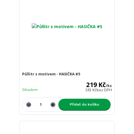
Půllitr s motivem - HASIČKA #5
219 Kč
/
ks
Skladem
181 Kč
bez DPH
Přidat do košíku