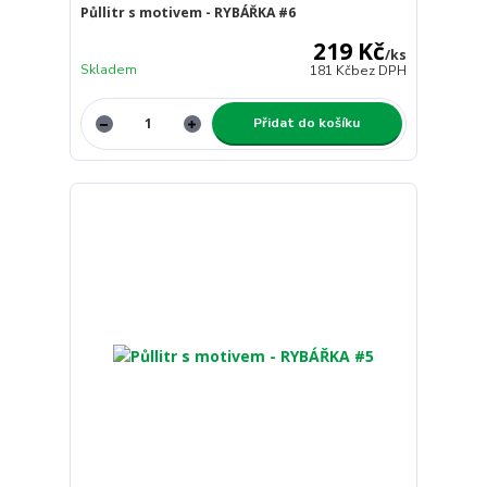
Půllitr s motivem - RYBÁŘKA #6
219 Kč
/
ks
Skladem
181 Kč
bez DPH
Přidat do košíku