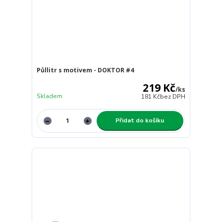
Půllitr s motivem - DOKTOR #4
219 Kč
/
ks
Skladem
181 Kč
bez DPH
Přidat do košíku