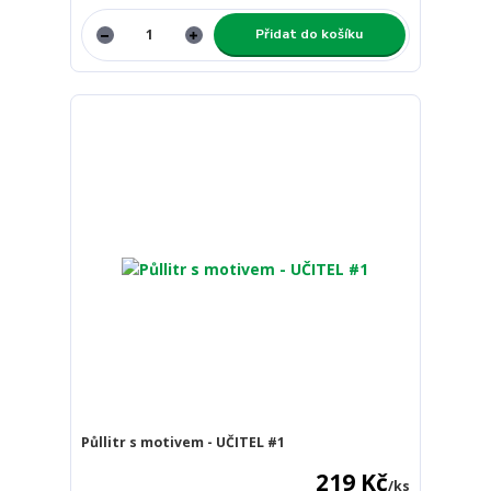
Přidat do košíku
Půllitr s motivem - UČITEL #1
219 Kč
/
ks