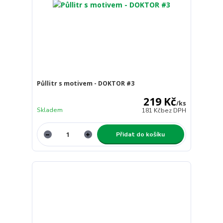
Půllitr s motivem - DOKTOR #3
219 Kč
/
ks
Skladem
181 Kč
bez DPH
Přidat do košíku