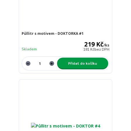
Půllitr s motivem - DOKTORKA #1
219 Kč
/
ks
Skladem
181 Kč
bez DPH
Přidat do košíku