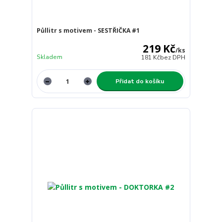
Půllitr s motivem - SESTŘIČKA #1
219 Kč
/
ks
Skladem
181 Kč
bez DPH
Přidat do košíku