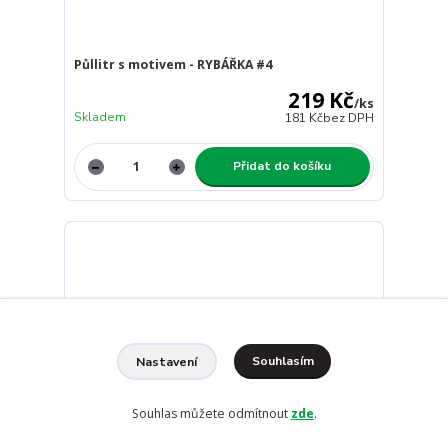
Půllitr s motivem - RYBÁŘKA #4
219 Kč
/
ks
Skladem
181 Kč
bez DPH
Přidat do košíku
Souhlasím
Nastavení
Souhlas můžete odmítnout
zde
.