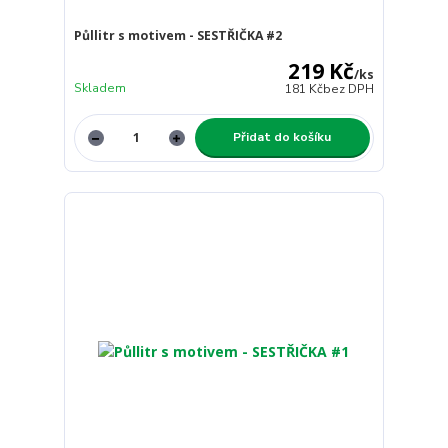
Půllitr s motivem - SESTŘIČKA #2
219 Kč
/
ks
Skladem
181 Kč
bez DPH
Přidat do košíku