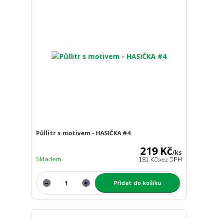
Půllitr s motivem - HASIČKA #4
219 Kč
/
ks
Skladem
181 Kč
bez DPH
Přidat do košíku