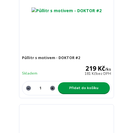
Půllitr s motivem - DOKTOR #2
219 Kč
/
ks
Skladem
181 Kč
bez DPH
Přidat do košíku