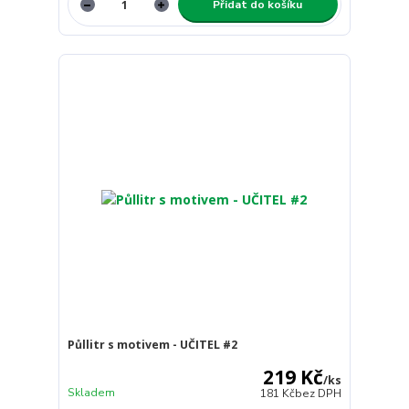
Přidat do košíku
Půllitr s motivem - UČITEL #2
219 Kč
/
ks
Skladem
181 Kč
bez DPH