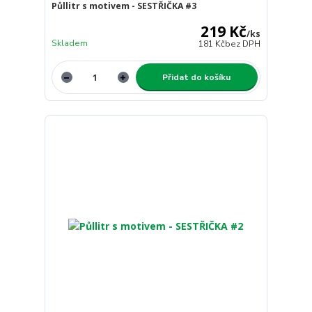
Půllitr s motivem - SESTŘIČKA #3
219 Kč
/
ks
Skladem
181 Kč
bez DPH
Přidat do košíku