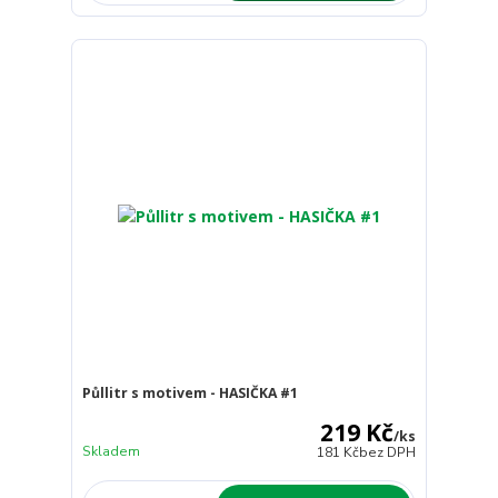
Půllitr s motivem - HASIČKA #1
219 Kč
/
ks
Skladem
181 Kč
bez DPH