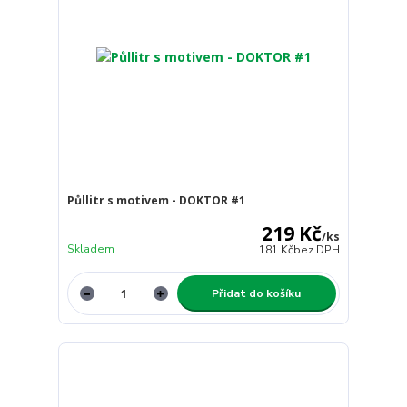
Půllitr s motivem - DOKTOR #1
219 Kč
/
ks
Skladem
181 Kč
bez DPH
Přidat do košíku