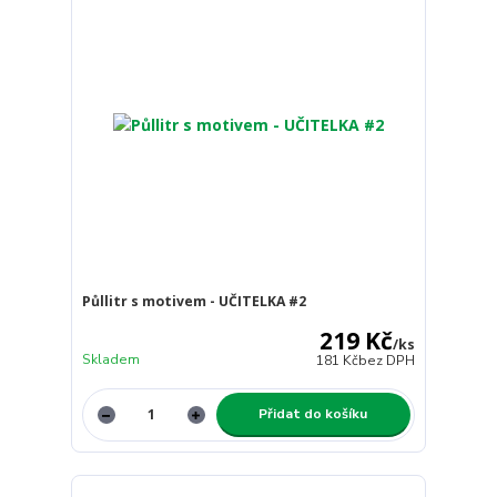
Půllitr s motivem - UČITELKA #2
219 Kč
/
ks
Skladem
181 Kč
bez DPH
Přidat do košíku