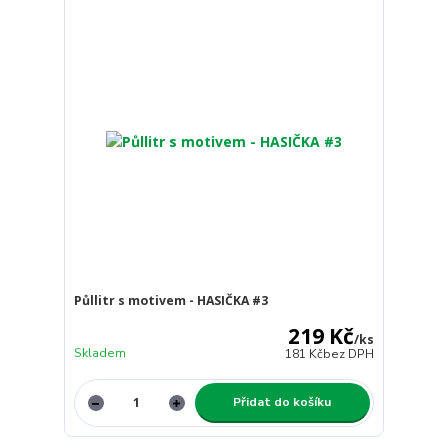
Půllitr s motivem - HASIČKA #3
219 Kč
/
ks
Skladem
181 Kč
bez DPH
Přidat do košíku