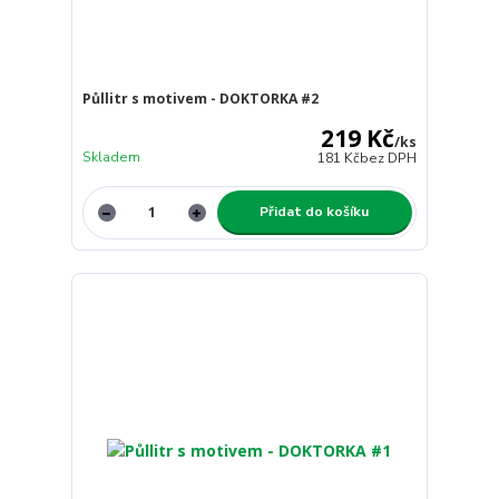
Půllitr s motivem - DOKTORKA #2
219 Kč
/
ks
Skladem
181 Kč
bez DPH
Přidat do košíku