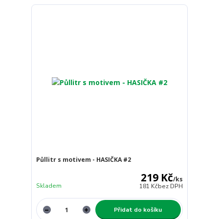
Půllitr s motivem - HASIČKA #2
219 Kč
/
ks
Skladem
181 Kč
bez DPH
Přidat do košíku