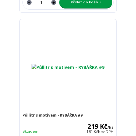
Přidat do košíku
Půllitr s motivem - RYBÁŘKA #9
219 Kč
/
ks
Skladem
181 Kč
bez DPH