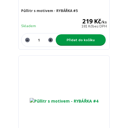
Půllitr s motivem - RYBÁŘKA #5
219 Kč
/
ks
Skladem
181 Kč
bez DPH
Přidat do košíku