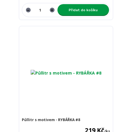
Přidat do košíku
Půllitr s motivem - RYBÁŘKA #8
219 Kč
/
ks