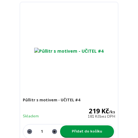
Půllitr s motivem - UČITEL #4
219 Kč
/
ks
Skladem
181 Kč
bez DPH
Přidat do košíku