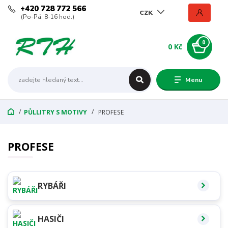
+420 728 772 566
CZK
(Po-Pá, 8-16 hod.)
0
0 Kč
Menu
PŮLLITRY S MOTIVY
PROFESE
PROFESE
RYBÁŘI
HASIČI