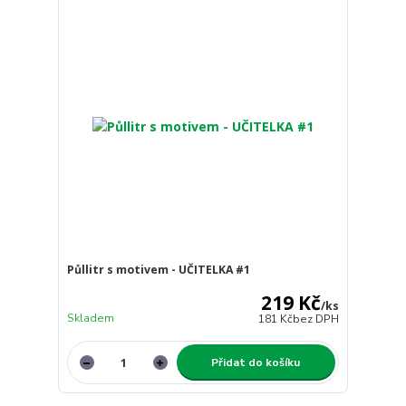
Půllitr s motivem - UČITELKA #1
219 Kč
/
ks
Skladem
181 Kč
bez DPH
Přidat do košíku