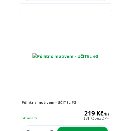
Půllitr s motivem - UČITEL #3
219 Kč
/
ks
Skladem
181 Kč
bez DPH