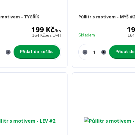
 s motivem - TYGŘÍK
Půllitr s motivem - MYŠ #
199 Kč
19
/
ks
Skladem
164 Kč
bez DPH
164
Přidat do košíku
Přidat do