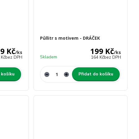
Půllitr s motivem - DRÁČEK
9 Kč
199 Kč
/
ks
/
ks
Skladem
 Kč
bez DPH
164 Kč
bez DPH
 košíku
Přidat do košíku