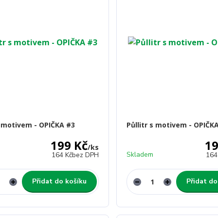
 s motivem - OPIČKA #3
Půllitr s motivem - OPIČK
199 Kč
19
/
ks
Skladem
164 Kč
bez DPH
164
Přidat do košíku
Přidat do