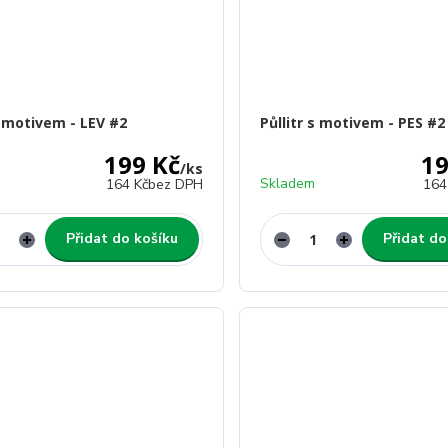
s motivem - LEV #2
Půllitr s motivem - PES #2
199 Kč
19
/
ks
Skladem
164 Kč
bez DPH
164
Přidat do košíku
Přidat do