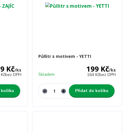
Půllitr s motivem - YETTI
9 Kč
199 Kč
/
ks
/
ks
Skladem
 Kč
bez DPH
164 Kč
bez DPH
 košíku
Přidat do košíku