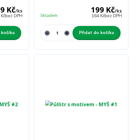
9 Kč
199 Kč
/
ks
/
ks
Skladem
 Kč
bez DPH
164 Kč
bez DPH
 košíku
Přidat do košíku