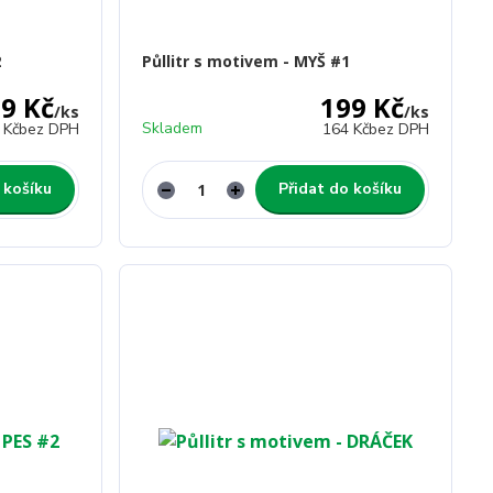
2
Půllitr s motivem - MYŠ #1
9 Kč
199 Kč
/
ks
/
ks
Skladem
 Kč
bez DPH
164 Kč
bez DPH
 košíku
Přidat do košíku