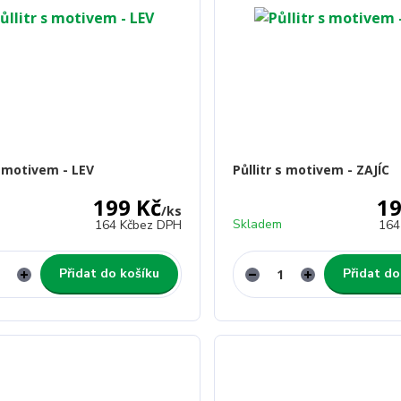
s motivem - LEV
Půllitr s motivem - ZAJÍC
199 Kč
19
/
ks
Skladem
164 Kč
bez DPH
164
Přidat do košíku
Přidat do