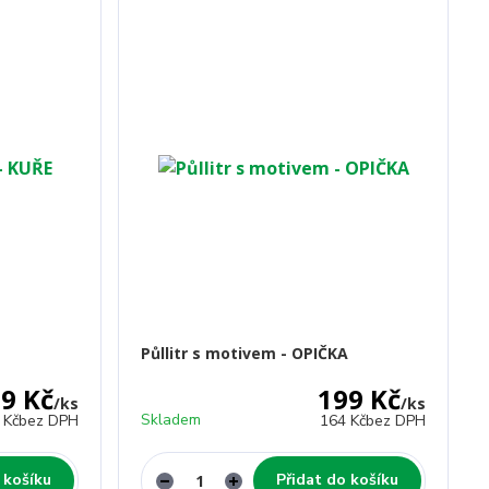
Půllitr s motivem - OPIČKA
9 Kč
199 Kč
/
ks
/
ks
Skladem
 Kč
bez DPH
164 Kč
bez DPH
 košíku
Přidat do košíku