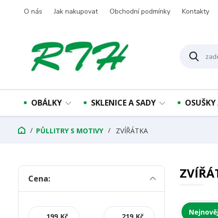
O nás
Jak nakupovat
Obchodní podmínky
Kontakty
OBÁLKY
SKLENICE A SADY
OSUŠKY 
PŮLLITRY S MOTIVY
ZVÍŘÁTKA
ZVÍŘÁ
Cena:
Nejnověj
Kč
Kč