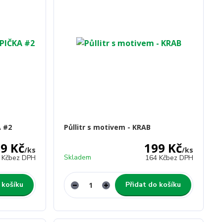
A #2
Půllitr s motivem - KRAB
9 Kč
199 Kč
/
ks
/
ks
Skladem
 Kč
bez DPH
164 Kč
bez DPH
 košíku
Přidat do košíku