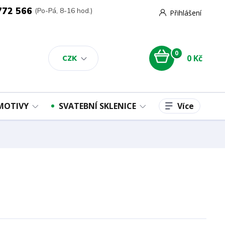
772 566
(Po-Pá, 8-16 hod.)
Přihlášení
0
0 Kč
CZK
Více
 MOTIVY
SVATEBNÍ SKLENICE