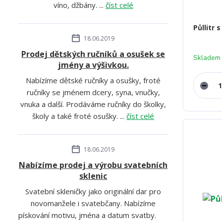
víno, džbány. ...
číst celé
Půllitr
18.06.2019
Prodej dětských ručníků a osušek se
Skladem
jmény a výšivkou.
Nabízíme dětské ručníky a osušky, froté
ručníky se jménem dcery, syna, vnučky,
vnuka a další. Prodáváme ručníky do školky,
školy a také froté osušky. ...
číst celé
18.06.2019
Nabízíme prodej a výrobu svatebních
sklenic
Svatební skleničky jako originální dar pro
novomanžele i svatebčany. Nabízíme
pískování motivu, jména a datum svatby.