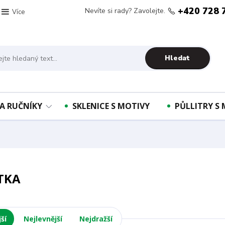
+420 728 
Nevíte si rady? Zavolejte.
Více
Hledat
A RUČNÍKY
SKLENICE S MOTIVY
PŮLLITRY S
TKA
ší
Nejlevnější
Nejdražší