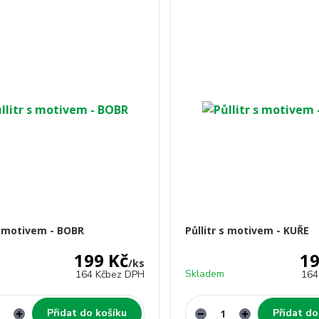
 s motivem - BOBR
Půllitr s motivem - KUŘE
199 Kč
19
/
ks
Skladem
164 Kč
bez DPH
164
Přidat do košíku
Přidat do