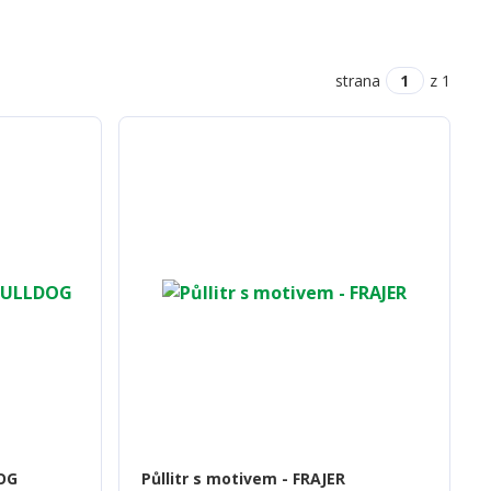
strana
z 1
DOG
Půllitr s motivem - FRAJER