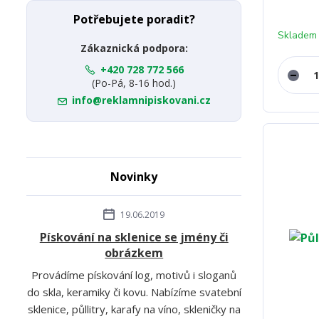
Potřebujete poradit?
Skladem
Zákaznická podpora:
+420 728 772 566
(Po-Pá, 8-16 hod.)
info@reklamnipiskovani.cz
Novinky
19.06.2019
Pískování na sklenice se jmény či
obrázkem
Provádíme pískování log, motivů i sloganů
do skla, keramiky či kovu. Nabízíme svatební
sklenice, půllitry, karafy na víno, skleničky na