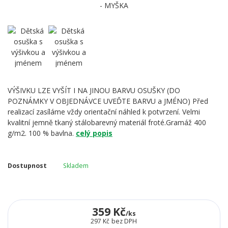
VÝŠIVKU LZE VYŠÍT I NA JINOU BARVU OSUŠKY (DO
POZNÁMKY V OBJEDNÁVCE UVEĎTE BARVU a JMÉNO) Před
realizací zasíláme vždy orientační náhled k potvrzení. Velmi
kvalitní jemně tkaný stálobarevný materiál froté.Gramáž 400
g/m2. 100 % bavlna.
celý popis
Dostupnost
Skladem
359 Kč
/
ks
297 Kč
bez DPH