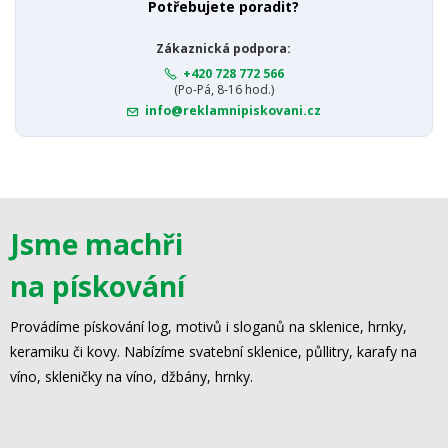
Potřebujete poradit?
Zákaznická podpora:
+420 728 772 566
(Po-Pá, 8-16 hod.)
info@reklamnipiskovani.cz
Jsme machři
na pískování
Provádíme pískování log, motivů i sloganů na sklenice, hrnky,
keramiku či kovy. Nabízíme svatební sklenice, půllitry, karafy na
víno, skleničky na víno, džbány, hrnky.