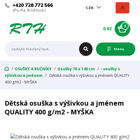
+420 728 772 566
CZK
(Po-Pá, 8-16 hod.)
0
0 Kč
Menu
OSUŠKY A RUČNÍKY
Osušky 70 x 140 cm
- osušky s
výšivkou a jménem
Dětská osuška s výšivkou a jménem QUALITY
400 g/m2 - MYŠKA
Dětská osuška s výšivkou a jménem
QUALITY 400 g/m2 - MYŠKA