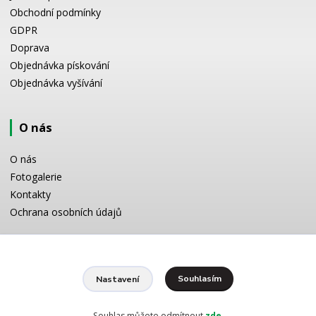
Obchodní podmínky
GDPR
Doprava
Objednávka pískování
Objednávka vyšívání
O nás
O nás
Fotogalerie
Kontakty
Ochrana osobních údajů
Odborné poradenství
Souhlasím
Nastavení
Potřebujete poradit s výběrem? Neváhejte se zeptat:
+420 728 772 566
8 -16 h
Souhlas můžete odmítnout
zde
.