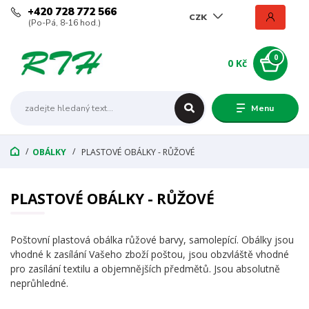
+420 728 772 566
CZK
(Po-Pá, 8-16 hod.)
0
0 Kč
Menu
OBÁLKY
PLASTOVÉ OBÁLKY - RŮŽOVÉ
PLASTOVÉ OBÁLKY - RŮŽOVÉ
Poštovní plastová obálka růžové barvy, samolepící. Obálky jsou
vhodné k zasílání Vašeho zboží poštou, jsou obzvláště vhodné
pro zasílání textilu a objemnějších předmětů. Jsou absolutně
neprůhledné.