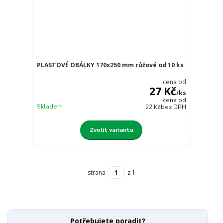
PLASTOVÉ OBÁLKY 170x250 mm růžové od 10 ks
cena od
27 Kč
/
ks
cena od
Skladem
22 Kč
bez DPH
Zvolit variantu
strana
z 1
Potřebujete poradit?