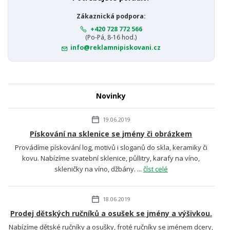
Zákaznická podpora:
+420 728 772 566
(Po-Pá, 8-16 hod.)
info@reklamnipiskovani.cz
Novinky
19.06.2019
Pískování na sklenice se jmény či obrázkem
Provádíme pískování log, motivů i sloganů do skla, keramiky či
kovu. Nabízíme svatební sklenice, půllitry, karafy na víno,
skleničky na víno, džbány. ...
číst celé
18.06.2019
Prodej dětských ručníků a osušek se jmény a výšivkou.
Nabízíme dětské ručníky a osušky, froté ručníky se jménem dcery,