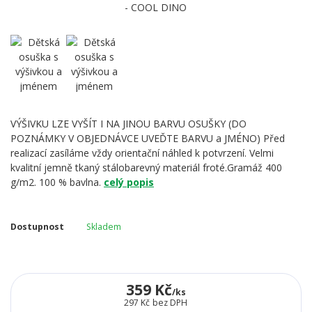
VÝŠIVKU LZE VYŠÍT I NA JINOU BARVU OSUŠKY (DO
POZNÁMKY V OBJEDNÁVCE UVEĎTE BARVU a JMÉNO) Před
realizací zasíláme vždy orientační náhled k potvrzení. Velmi
kvalitní jemně tkaný stálobarevný materiál froté.Gramáž 400
g/m2. 100 % bavlna.
celý popis
Dostupnost
Skladem
359 Kč
/
ks
297 Kč
bez DPH