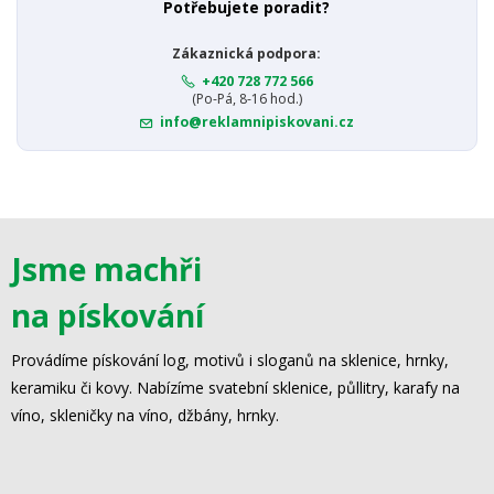
Potřebujete poradit?
Zákaznická podpora:
+420 728 772 566
(Po-Pá, 8-16 hod.)
info@reklamnipiskovani.cz
Jsme machři
na pískování
Provádíme pískování log, motivů i sloganů na sklenice, hrnky,
keramiku či kovy. Nabízíme svatební sklenice, půllitry, karafy na
víno, skleničky na víno, džbány, hrnky.