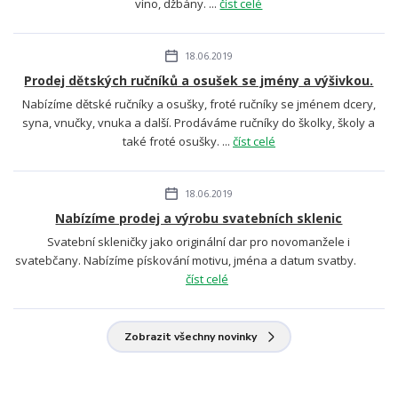
víno, džbány. ...
číst celé
18.06.2019
Prodej dětských ručníků a osušek se jmény a výšivkou.
Nabízíme dětské ručníky a osušky, froté ručníky se jménem dcery,
syna, vnučky, vnuka a další. Prodáváme ručníky do školky, školy a
také froté osušky. ...
číst celé
18.06.2019
Nabízíme prodej a výrobu svatebních sklenic
Svatební skleničky jako originální dar pro novomanžele i
svatebčany. Nabízíme pískování motivu, jména a datum svatby.
číst celé
Zobrazit všechny novinky