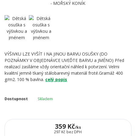
VÝŠIVKU LZE VYŠÍT I NA JINOU BARVU OSUŠKY (DO
POZNÁMKY V OBJEDNÁVCE UVEĎTE BARVU a JMÉNO) Před
realizací zasíláme vždy orientační náhled k potvrzení. Velmi
kvalitní jemně tkaný stálobarevný materiál froté.Gramáž 400
g/m2. 100 % bavlna.
celý popis
Dostupnost
Skladem
359 Kč
/
ks
297 Kč
bez DPH