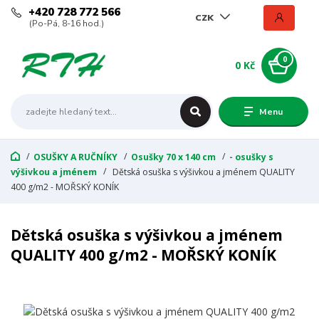
+420 728 772 566
CZK
(Po-Pá, 8-16 hod.)
0
0 Kč
Menu
OSUŠKY A RUČNÍKY
Osušky 70 x 140 cm
- osušky s
výšivkou a jménem
Dětská osuška s výšivkou a jménem QUALITY
400 g/m2 - MOŘSKÝ KONÍK
Dětská osuška s výšivkou a jménem
QUALITY 400 g/m2 - MOŘSKÝ KONÍK