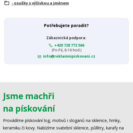
- osušky s výšivkou a jménem
Potřebujete poradit?
Zákaznická podpora:
+420 728 772 566
(Po-Pá, 8-16 hod.)
info@reklamnipiskovani.cz
Jsme machři
na pískování
Provádíme pískování log, motivů i sloganů na sklenice, hrnky,
keramiku či kovy. Nabízíme svatební sklenice, půllitry, karafy na