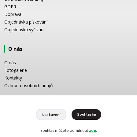
GDPR
Doprava
Objednávka pískování
Objednávka vyšívání
O nás
O nás
Fotogalerie
Kontakty
Ochrana osobních údajů
Odborné poradenství
Souhlasím
Nastavení
Potřebujete poradit s výběrem? Neváhejte se zeptat:
+420 728 772 566
8 -16 h
Souhlas můžete odmítnout
zde
.
info@reklamnipiskovani.cz