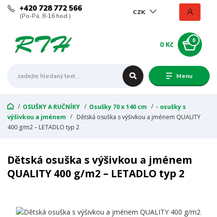
+420 728 772 566
CZK
(Po-Pá, 8-16 hod.)
0
0 Kč
Menu
OSUŠKY A RUČNÍKY
Osušky 70 x 140 cm
- osušky s
výšivkou a jménem
Dětská osuška s výšivkou a jménem QUALITY
400 g/m2 – LETADLO typ 2
Dětská osuška s výšivkou a jménem
QUALITY 400 g/m2 – LETADLO typ 2