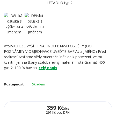
VÝŠIVKU LZE VYŠÍT I NA JINOU BARVU OSUŠKY (DO
POZNÁMKY V OBJEDNÁVCE UVEĎTE BARVU a JMÉNO) Před
realizací zasíláme vždy orientační náhled k potvrzení. Velmi
kvalitní jemně tkaný stálobarevný materiál froté.Gramáž 400
g/m2. 100 % bavlna.
celý popis
Dostupnost
Skladem
359 Kč
/
ks
297 Kč
bez DPH