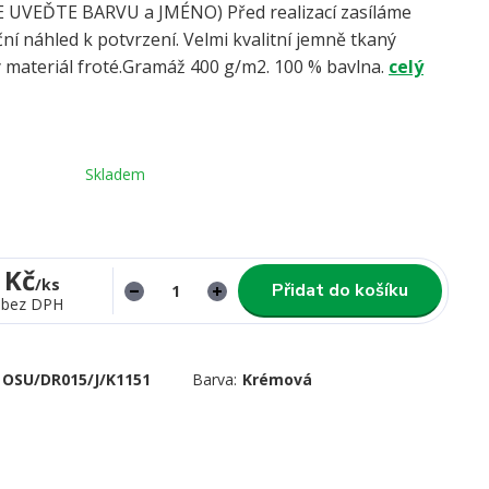
UVEĎTE BARVU a JMÉNO) Před realizací zasíláme
ní náhled k potvrzení. Velmi kvalitní jemně tkaný
 materiál froté.Gramáž 400 g/m2. 100 % bavlna.
celý
Skladem
 Kč
/
ks
Přidat do košíku
bez DPH
OSU/DR015/J/K1151
Barva:
Krémová