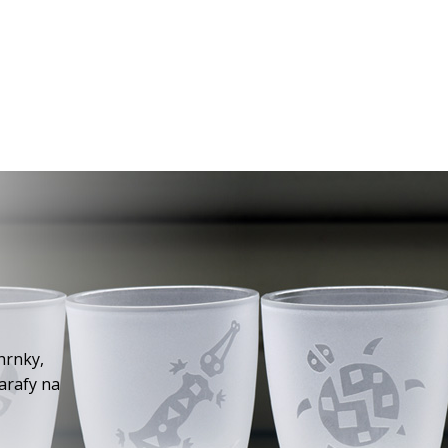
hrnky,
karafy na