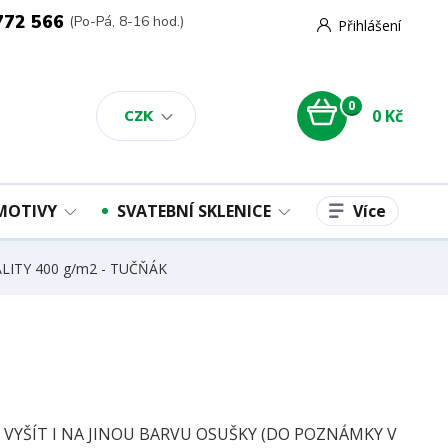
772 566
(Po-Pá, 8-16 hod.)
Přihlášení
0
0 Kč
CZK
Více
 MOTIVY
SVATEBNÍ SKLENICE
ALITY 400 g/m2 - TUČŇÁK
E VYŠÍT I NA JINOU BARVU OSUŠKY (DO POZNÁMKY V