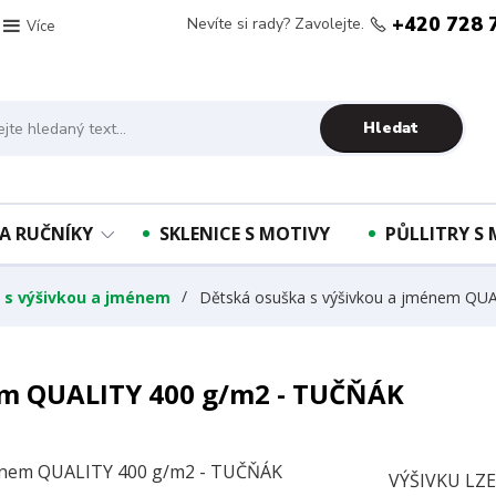
+420 728 
Nevíte si rady? Zavolejte.
Více
Hledat
A RUČNÍKY
SKLENICE S MOTIVY
PŮLLITRY S
y s výšivkou a jménem
Dětská osuška s výšivkou a jménem QU
em QUALITY 400 g/m2 - TUČŇÁK
VÝŠIVKU LZ