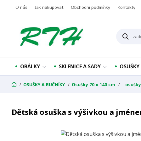
O nás
Jak nakupovat
Obchodní podmínky
Kontakty
OBÁLKY
SKLENICE A SADY
OSUŠKY 
OSUŠKY A RUČNÍKY
Osušky 70 x 140 cm
- osušk
Dětská osuška s výšivkou a jmén