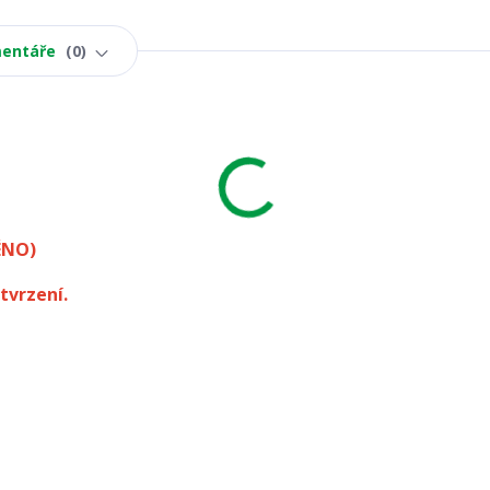
entáře
0
ÉNO)
tvrzení.