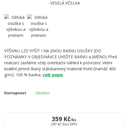
VÝŠIVKU LZE VYŠÍT I NA JINOU BARVU OSUŠKY (DO
POZNÁMKY V OBJEDNÁVCE UVEĎTE BARVU a JMÉNO) Před
realizací zasíláme vždy orientační náhled k potvrzení. Velmi
kvalitní jemně tkaný stálobarevný materiál froté.Gramáž 400
g/m2. 100 % bavlna.
celý popis
Dostupnost
Skladem
359 Kč
/
ks
297 Kč
bez DPH