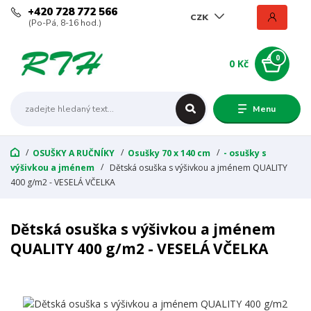
+420 728 772 566
CZK
(Po-Pá, 8-16 hod.)
0
0 Kč
Menu
OSUŠKY A RUČNÍKY
Osušky 70 x 140 cm
- osušky s
výšivkou a jménem
Dětská osuška s výšivkou a jménem QUALITY
400 g/m2 - VESELÁ VČELKA
Dětská osuška s výšivkou a jménem
QUALITY 400 g/m2 - VESELÁ VČELKA