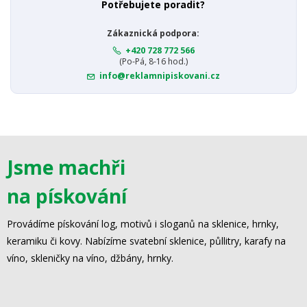
Potřebujete poradit?
Zákaznická podpora:
+420 728 772 566
(Po-Pá, 8-16 hod.)
info@reklamnipiskovani.cz
Jsme machři
na pískování
Provádíme pískování log, motivů i sloganů na sklenice, hrnky,
keramiku či kovy. Nabízíme svatební sklenice, půllitry, karafy na
víno, skleničky na víno, džbány, hrnky.