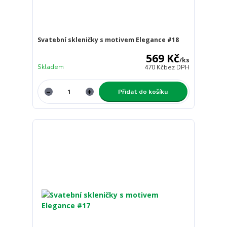
Svatební skleničky s motivem Elegance #18
569 Kč
/
ks
Skladem
470 Kč
bez DPH
Přidat do košíku