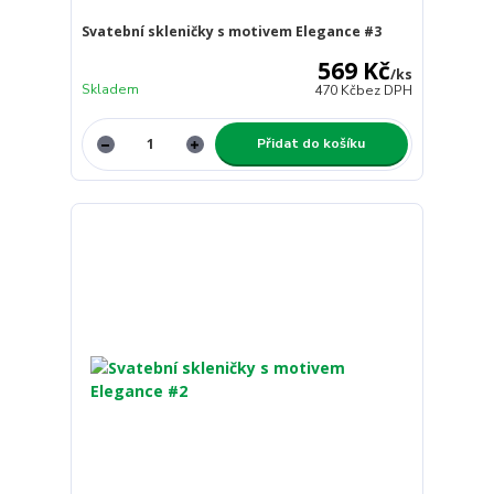
Svatební skleničky s motivem Elegance #3
569 Kč
/
ks
Skladem
470 Kč
bez DPH
Přidat do košíku