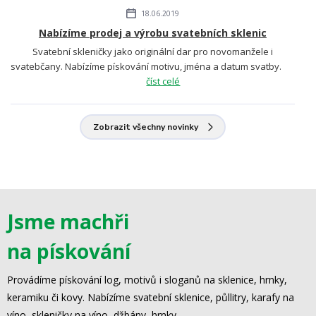
18.06.2019
Nabízíme prodej a výrobu svatebních sklenic
Svatební skleničky jako originální dar pro novomanžele i
svatebčany. Nabízíme pískování motivu, jména a datum svatby.
číst celé
Zobrazit všechny novinky
Jsme machři
na pískování
Provádíme pískování log, motivů i sloganů na sklenice, hrnky,
keramiku či kovy. Nabízíme svatební sklenice, půllitry, karafy na
víno, skleničky na víno, džbány, hrnky.