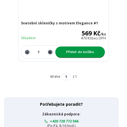
Svatební skleničky s motivem Elegance #1
569 Kč
/
ks
Skladem
470 Kč
bez DPH
Přidat do košíku
strana
z 1
Potřebujete poradit?
Zákaznická podpora:
+420 728 772 566
(Po-Pá, 8-16 hod.)