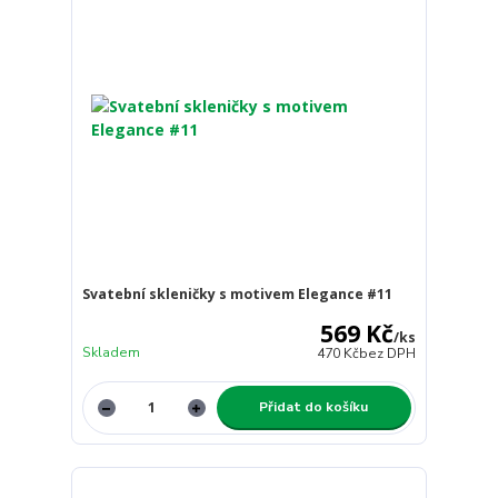
Svatební skleničky s motivem Elegance #11
569 Kč
/
ks
Skladem
470 Kč
bez DPH
Přidat do košíku