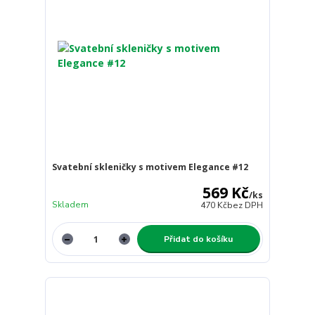
Svatební skleničky s motivem Elegance #12
569 Kč
/
ks
Skladem
470 Kč
bez DPH
Přidat do košíku