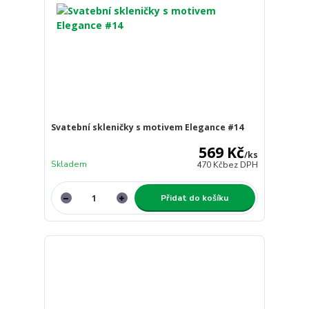
Svatební skleničky s motivem Elegance #14
569 Kč
/
ks
Skladem
470 Kč
bez DPH
Přidat do košíku