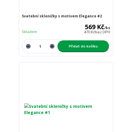
Svatební skleničky s motivem Elegance #2
569 Kč
/
ks
Skladem
470 Kč
bez DPH
Přidat do košíku