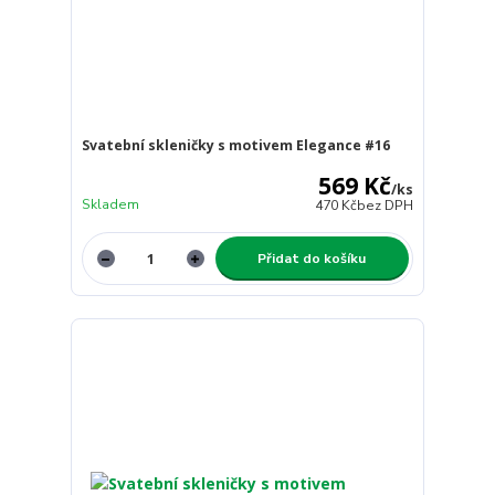
Svatební skleničky s motivem Elegance #16
569 Kč
/
ks
Skladem
470 Kč
bez DPH
Přidat do košíku