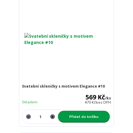
Svatební skleničky s motivem Elegance #10
569 Kč
/
ks
Skladem
470 Kč
bez DPH
Přidat do košíku