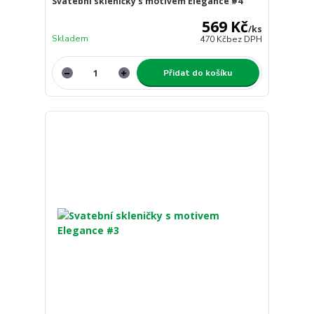
Svatební skleničky s motivem Elegance #4
569 Kč
/
ks
Skladem
470 Kč
bez DPH
Přidat do košíku