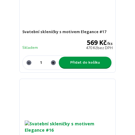
Svatební skleničky s motivem Elegance #17
569 Kč
/
ks
Skladem
470 Kč
bez DPH
Přidat do košíku