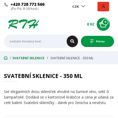
+420 728 772 566
CZK
(Po-Pá, 8-16 hod.)
0
0 Kč
Menu
SVATEBNÍ SKLENICE
SVATEBNÍ SKLENICE - 350 ML
SVATEBNÍ SKLENICE - 350 ML
Set elegantních dvou skleniček vhodné na šumivé víno, sekt či
šampaňské. Dodává se v kartonové krabičce a cena je udaná za
celé balení. Svatební skleničky - dárek pro ženicha a nevěstu.