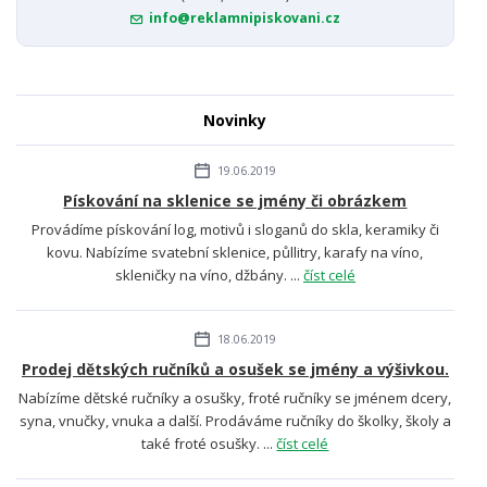
info@reklamnipiskovani.cz
Novinky
19.06.2019
Pískování na sklenice se jmény či obrázkem
Provádíme pískování log, motivů i sloganů do skla, keramiky či
kovu. Nabízíme svatební sklenice, půllitry, karafy na víno,
skleničky na víno, džbány. ...
číst celé
18.06.2019
Prodej dětských ručníků a osušek se jmény a výšivkou.
Nabízíme dětské ručníky a osušky, froté ručníky se jménem dcery,
syna, vnučky, vnuka a další. Prodáváme ručníky do školky, školy a
také froté osušky. ...
číst celé