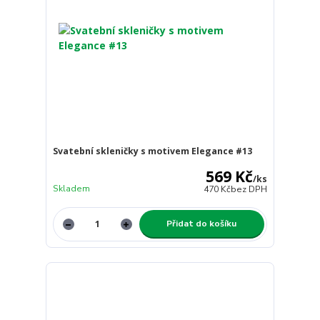
Svatební skleničky s motivem Elegance #13
569 Kč
/
ks
Skladem
470 Kč
bez DPH
Přidat do košíku