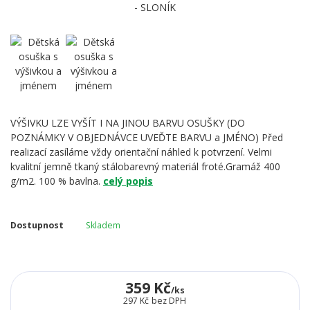
VÝŠIVKU LZE VYŠÍT I NA JINOU BARVU OSUŠKY (DO
POZNÁMKY V OBJEDNÁVCE UVEĎTE BARVU a JMÉNO) Před
realizací zasíláme vždy orientační náhled k potvrzení. Velmi
kvalitní jemně tkaný stálobarevný materiál froté.Gramáž 400
g/m2. 100 % bavlna.
celý popis
Dostupnost
Skladem
359 Kč
/
ks
297 Kč
bez DPH