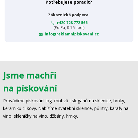
Potřebujete poradit?
Zákaznická podpora:
+420 728 772 566
(Po-Pá, 8-16 hod.)
info@reklamnipiskovani.cz
Jsme machři
na pískování
Provádíme pískování log, motivů i sloganů na sklenice, hrnky,
keramiku či kovy. Nabízíme svatební sklenice, půllitry, karafy na
víno, skleničky na víno, džbány, hrnky.