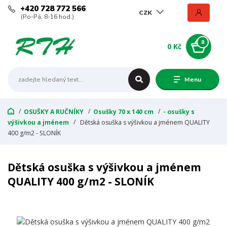
+420 728 772 566
CZK
(Po-Pá, 8-16 hod.)
0
0 Kč
Menu
OSUŠKY A RUČNÍKY
Osušky 70 x 140 cm
- osušky s
výšivkou a jménem
Dětská osuška s výšivkou a jménem QUALITY
400 g/m2 - SLONÍK
Dětská osuška s výšivkou a jménem
QUALITY 400 g/m2 - SLONÍK