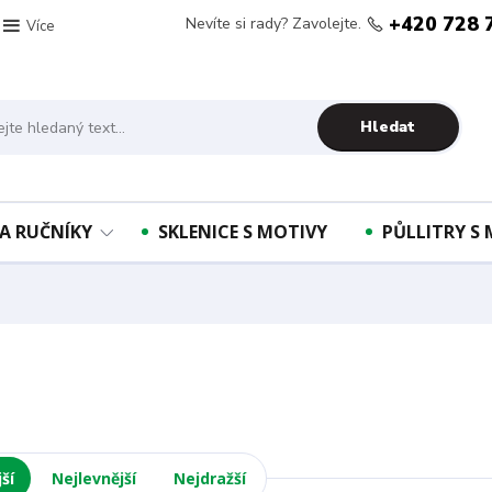
+420 728 
Nevíte si rady? Zavolejte.
Více
Hledat
A RUČNÍKY
SKLENICE S MOTIVY
PŮLLITRY S
I
ší
Nejlevnější
Nejdražší