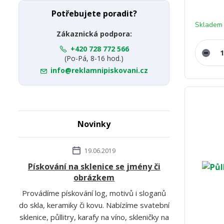
Potřebujete poradit?
Skladem
Zákaznická podpora:
+420 728 772 566
(Po-Pá, 8-16 hod.)
info@reklamnipiskovani.cz
Novinky
19.06.2019
Pískování na sklenice se jmény či
obrázkem
Provádíme pískování log, motivů i sloganů
do skla, keramiky či kovu. Nabízíme svatební
sklenice, půllitry, karafy na víno, skleničky na