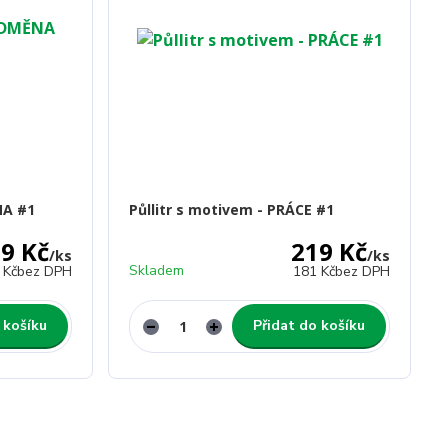
NA #1
Půllitr s motivem - PRÁCE #1
9 Kč
219 Kč
/
ks
/
ks
Skladem
 Kč
bez DPH
181 Kč
bez DPH
 košíku
Přidat do košíku