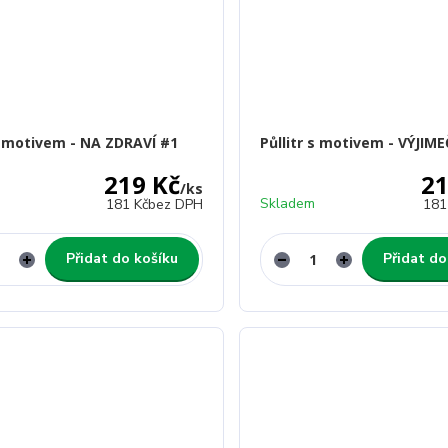
 s motivem - NA ZDRAVÍ #1
Půllitr s motivem - VÝJIM
219 Kč
21
/
ks
Skladem
181 Kč
bez DPH
181
Přidat do košíku
Přidat do