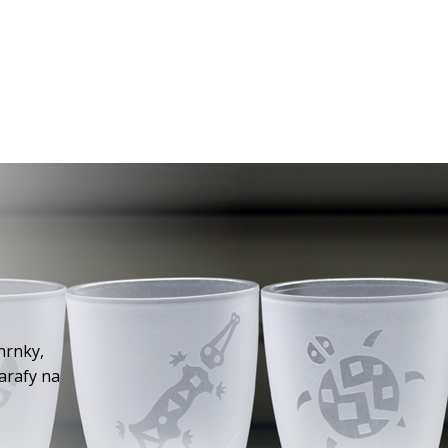
hrnky,
karafy na