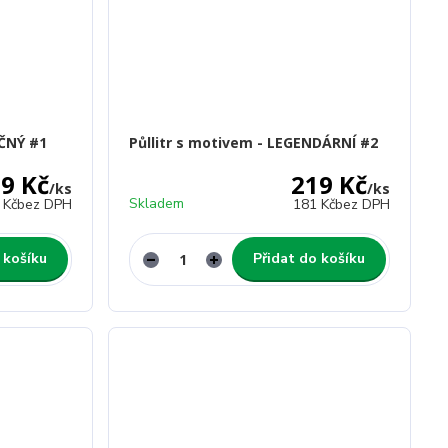
EČNÝ #1
Půllitr s motivem - LEGENDÁRNÍ #2
9 Kč
219 Kč
/
ks
/
ks
Skladem
 Kč
bez DPH
181 Kč
bez DPH
 košíku
Přidat do košíku