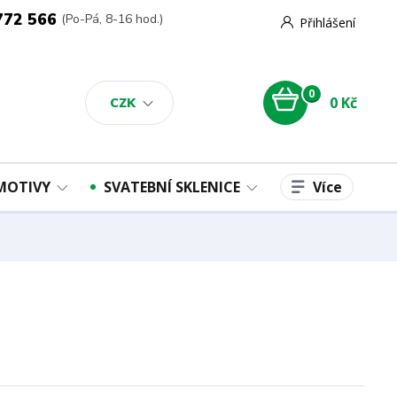
772 566
(Po-Pá, 8-16 hod.)
Přihlášení
0
0 Kč
CZK
Více
 MOTIVY
SVATEBNÍ SKLENICE