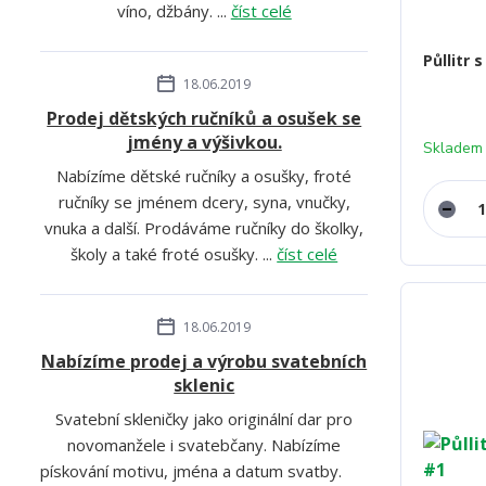
víno, džbány. ...
číst celé
Půllitr 
18.06.2019
Prodej dětských ručníků a osušek se
jmény a výšivkou.
Skladem
Nabízíme dětské ručníky a osušky, froté
ručníky se jménem dcery, syna, vnučky,
vnuka a další. Prodáváme ručníky do školky,
školy a také froté osušky. ...
číst celé
18.06.2019
Nabízíme prodej a výrobu svatebních
sklenic
Svatební skleničky jako originální dar pro
novomanžele i svatebčany. Nabízíme
pískování motivu, jména a datum svatby.