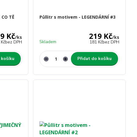
, CO TĚ
Půllitr s motivem - LEGENDÁRNÍ #3
9 Kč
219 Kč
/
ks
/
ks
Skladem
 Kč
bez DPH
181 Kč
bez DPH
 košíku
Přidat do košíku