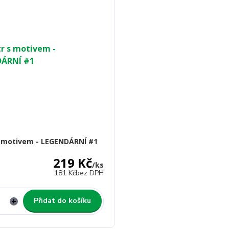
 s motivem - LEGENDÁRNÍ #1
219 Kč
/
ks
181 Kč
bez DPH
Přidat do košíku