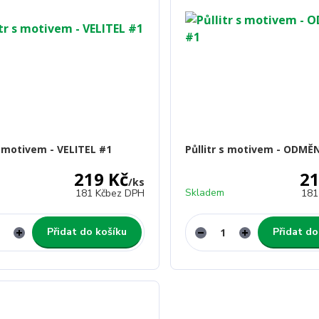
s motivem - VELITEL #1
Půllitr s motivem - ODMĚ
219 Kč
21
/
ks
Skladem
181 Kč
bez DPH
181
Přidat do košíku
Přidat do