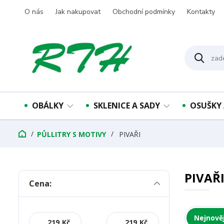
O nás
Jak nakupovat
Obchodní podmínky
Kontakty
OBÁLKY
SKLENICE A SADY
OSUŠKY 
PŮLLITRY S MOTIVY
PIVAŘI
PIVAŘ
Cena:
Nejnověj
Kč
Kč