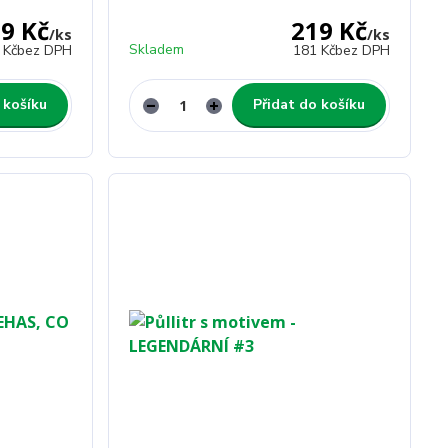
9 Kč
219 Kč
/
ks
/
ks
Skladem
 Kč
bez DPH
181 Kč
bez DPH
 košíku
Přidat do košíku