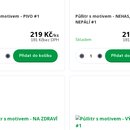
s motivem - PIVO #1
Půllitr s motivem - NEHAS
NEPÁLÍ #1
219 Kč
21
/
ks
Skladem
181 Kč
bez DPH
181
Přidat do košíku
Přidat do