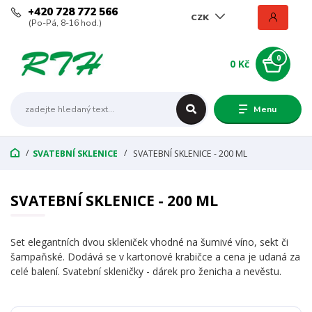
+420 728 772 566
CZK
(Po-Pá, 8-16 hod.)
0
0 Kč
Menu
SVATEBNÍ SKLENICE
SVATEBNÍ SKLENICE - 200 ML
SVATEBNÍ SKLENICE - 200 ML
Set elegantních dvou skleniček vhodné na šumivé víno, sekt či
šampaňské. Dodává se v kartonové krabičce a cena je udaná za
celé balení. Svatební skleničky - dárek pro ženicha a nevěstu.