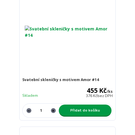
Svatební skleničky s motivem Amor #14
455 Kč
/
ks
Skladem
376 Kč
bez DPH
Přidat do košíku