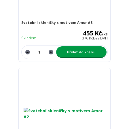
Svatební skleničky s motivem Amor #8
455 Kč
/
ks
Skladem
376 Kč
bez DPH
Přidat do košíku