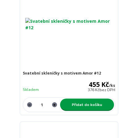
Svatební skleničky s motivem Amor #12
455 Kč
/
ks
Skladem
376 Kč
bez DPH
Přidat do košíku