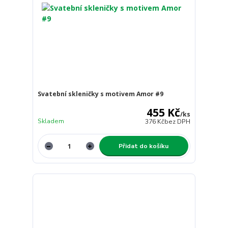
Svatební skleničky s motivem Amor #9
455 Kč
/
ks
Skladem
376 Kč
bez DPH
Přidat do košíku