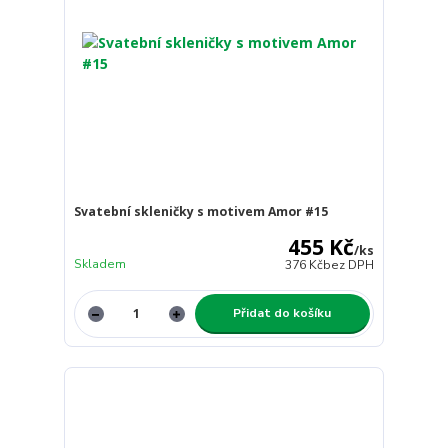
Svatební skleničky s motivem Amor #15
455 Kč
/
ks
Skladem
376 Kč
bez DPH
Přidat do košíku