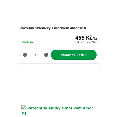
Svatební skleničky s motivem Amor #18
455 Kč
/
ks
Skladem
376 Kč
bez DPH
Přidat do košíku