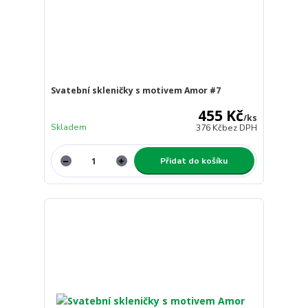
Svatební skleničky s motivem Amor #7
455 Kč
/
ks
Skladem
376 Kč
bez DPH
Přidat do košíku