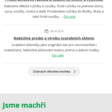
Nabízíme dětské ručníky a osušky, froté ručníky se jménem dcery,
syna, vnučky, vnuka a další. Prodáváme ručníky do školky, školy a
také froté osušky. ...
číst celé
18.06.2019
Nabízíme prodej a výrobu svatebních sklenic
Svatební skleničky jako originální dar pro novomanžele i
svatebčany. Nabízíme pískování motivu, jména a datum svatby.
číst celé
Zobrazit všechny novinky
Jsme machři