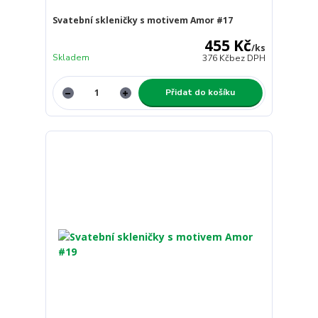
Svatební skleničky s motivem Amor #17
455 Kč
/
ks
Skladem
376 Kč
bez DPH
Přidat do košíku