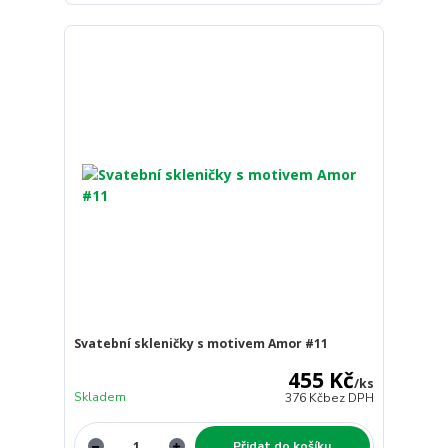
Svatební skleničky s motivem Amor #11
455 Kč
/
ks
Skladem
376 Kč
bez DPH
Přidat do košíku