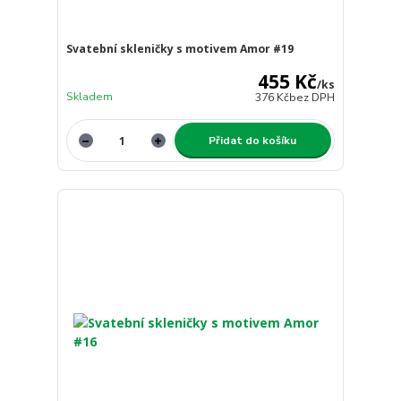
Svatební skleničky s motivem Amor #19
455 Kč
/
ks
Skladem
376 Kč
bez DPH
Přidat do košíku