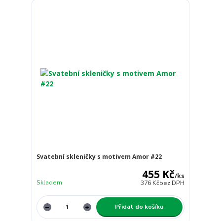
Svatební skleničky s motivem Amor #22
455 Kč
/
ks
Skladem
376 Kč
bez DPH
Přidat do košíku