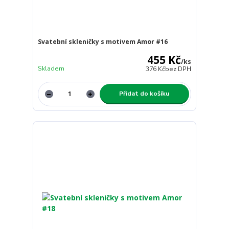
Svatební skleničky s motivem Amor #16
455 Kč
/
ks
Skladem
376 Kč
bez DPH
Přidat do košíku