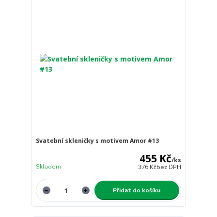
Svatební skleničky s motivem Amor #13
455 Kč
/
ks
Skladem
376 Kč
bez DPH
Přidat do košíku