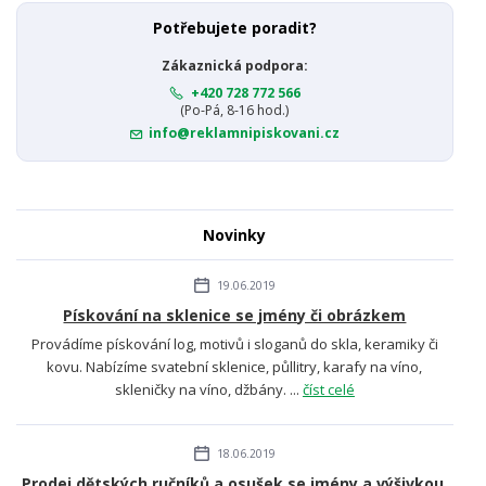
Potřebujete poradit?
Zákaznická podpora:
+420 728 772 566
(Po-Pá, 8-16 hod.)
info@reklamnipiskovani.cz
Novinky
19.06.2019
Pískování na sklenice se jmény či obrázkem
Provádíme pískování log, motivů i sloganů do skla, keramiky či
kovu. Nabízíme svatební sklenice, půllitry, karafy na víno,
skleničky na víno, džbány. ...
číst celé
18.06.2019
Prodej dětských ručníků a osušek se jmény a výšivkou.