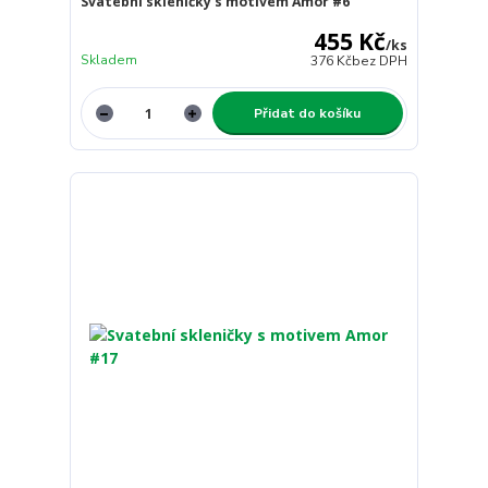
Svatební skleničky s motivem Amor #6
455 Kč
/
ks
Skladem
376 Kč
bez DPH
Přidat do košíku