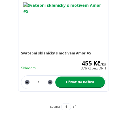
Svatební skleničky s motivem Amor #5
455 Kč
/
ks
Skladem
376 Kč
bez DPH
Přidat do košíku
strana
z 1