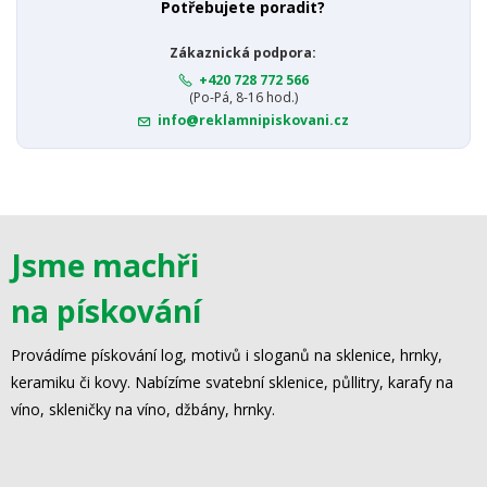
Potřebujete poradit?
Zákaznická podpora:
+420 728 772 566
(Po-Pá, 8-16 hod.)
info@reklamnipiskovani.cz
Jsme machři
na pískování
Provádíme pískování log, motivů i sloganů na sklenice, hrnky,
keramiku či kovy. Nabízíme svatební sklenice, půllitry, karafy na
víno, skleničky na víno, džbány, hrnky.