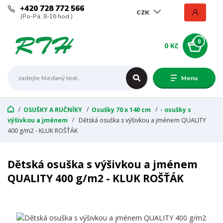
+420 728 772 566
CZK
(Po-Pá, 8-16 hod.)
0
0 Kč
Menu
OSUŠKY A RUČNÍKY
Osušky 70 x 140 cm
- osušky s
výšivkou a jménem
Dětská osuška s výšivkou a jménem QUALITY
400 g/m2 - KLUK ROŠŤÁK
Dětská osuška s výšivkou a jménem
QUALITY 400 g/m2 - KLUK ROŠŤÁK