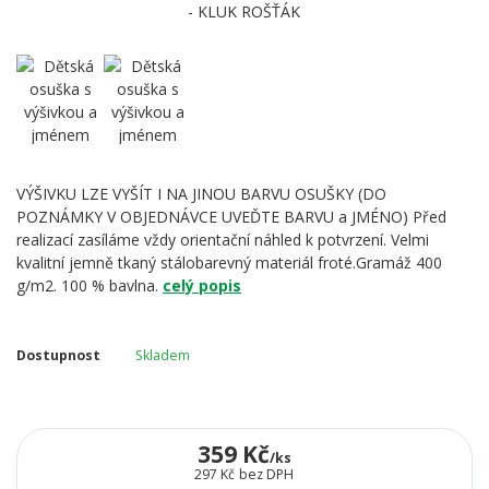
VÝŠIVKU LZE VYŠÍT I NA JINOU BARVU OSUŠKY (DO
POZNÁMKY V OBJEDNÁVCE UVEĎTE BARVU a JMÉNO) Před
realizací zasíláme vždy orientační náhled k potvrzení. Velmi
kvalitní jemně tkaný stálobarevný materiál froté.Gramáž 400
g/m2. 100 % bavlna.
celý popis
Dostupnost
Skladem
359 Kč
/
ks
297 Kč
bez DPH