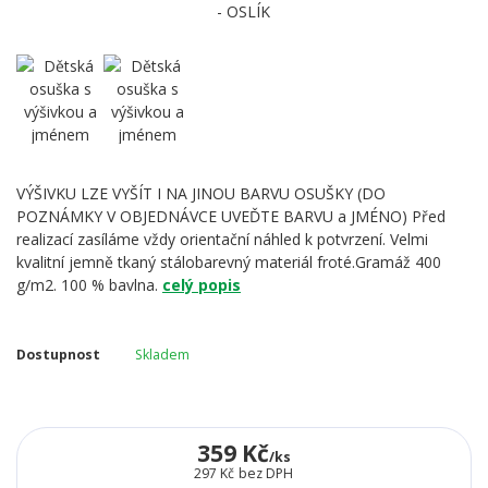
VÝŠIVKU LZE VYŠÍT I NA JINOU BARVU OSUŠKY (DO
POZNÁMKY V OBJEDNÁVCE UVEĎTE BARVU a JMÉNO) Před
realizací zasíláme vždy orientační náhled k potvrzení. Velmi
kvalitní jemně tkaný stálobarevný materiál froté.Gramáž 400
g/m2. 100 % bavlna.
celý popis
Dostupnost
Skladem
359 Kč
/
ks
297 Kč
bez DPH