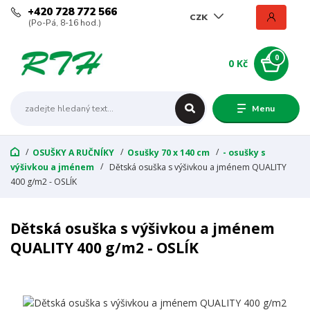
+420 728 772 566
CZK
(Po-Pá, 8-16 hod.)
0
0 Kč
Menu
OSUŠKY A RUČNÍKY
Osušky 70 x 140 cm
- osušky s
výšivkou a jménem
Dětská osuška s výšivkou a jménem QUALITY
400 g/m2 - OSLÍK
Dětská osuška s výšivkou a jménem
QUALITY 400 g/m2 - OSLÍK