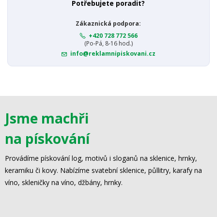
Potřebujete poradit?
Zákaznická podpora:
+420 728 772 566
(Po-Pá, 8-16 hod.)
info@reklamnipiskovani.cz
Jsme machři
na pískování
Provádíme pískování log, motivů i sloganů na sklenice, hrnky,
keramiku či kovy. Nabízíme svatební sklenice, půllitry, karafy na
víno, skleničky na víno, džbány, hrnky.