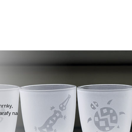
hrnky,
karafy na