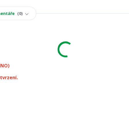
entáře
0
ÉNO)
tvrzení.