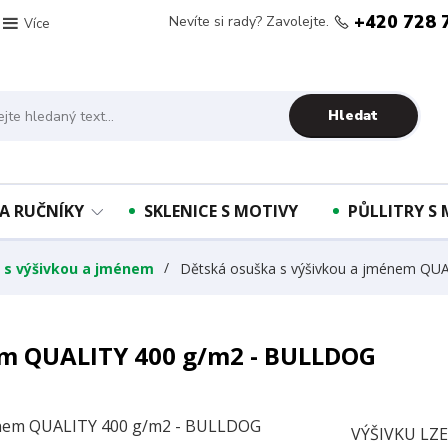
+420 728 
Nevíte si rady? Zavolejte.
Více
Hledat
A RUČNÍKY
SKLENICE S MOTIVY
PŮLLITRY S
y s výšivkou a jménem
Dětská osuška s výšivkou a jménem QU
em QUALITY 400 g/m2 - BULLDOG
VÝŠIVKU LZ