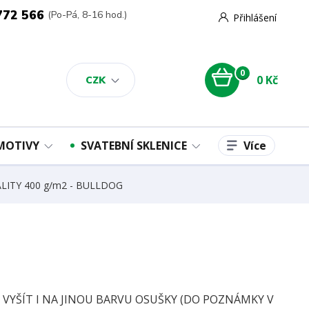
772 566
(Po-Pá, 8-16 hod.)
Přihlášení
0
0 Kč
CZK
Více
 MOTIVY
SVATEBNÍ SKLENICE
ALITY 400 g/m2 - BULLDOG
E VYŠÍT I NA JINOU BARVU OSUŠKY (DO POZNÁMKY V