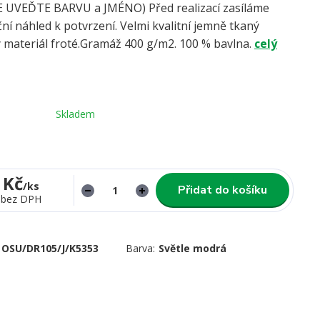
UVEĎTE BARVU a JMÉNO) Před realizací zasíláme
ní náhled k potvrzení. Velmi kvalitní jemně tkaný
 materiál froté.Gramáž 400 g/m2. 100 % bavlna.
celý
Skladem
 Kč
/
ks
Přidat do košíku
bez DPH
OSU/DR105/J/K5353
Barva:
Světle modrá