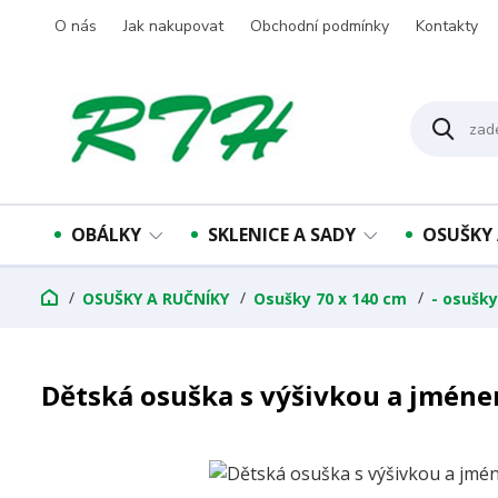
O nás
Jak nakupovat
Obchodní podmínky
Kontakty
OBÁLKY
SKLENICE A SADY
OSUŠKY 
OSUŠKY A RUČNÍKY
Osušky 70 x 140 cm
- osušk
Dětská osuška s výšivkou a jmén