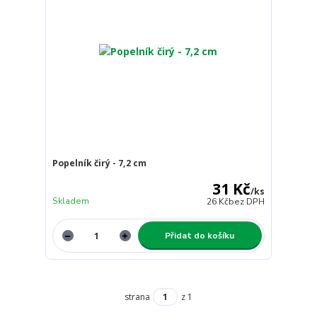
Popelník čirý - 7,2 cm
31 Kč
/
ks
Skladem
26 Kč
bez DPH
Přidat do košíku
strana
z 1