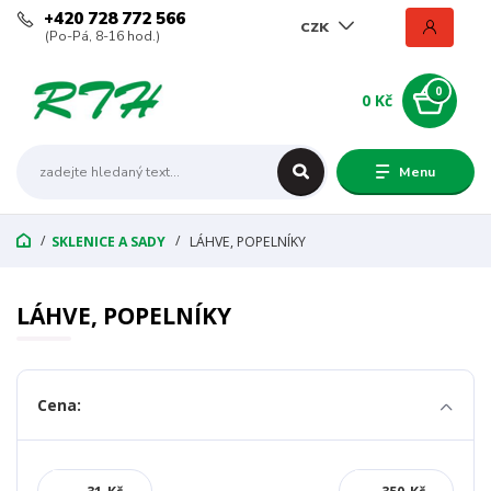
+420 728 772 566
CZK
(Po-Pá, 8-16 hod.)
0
0 Kč
Menu
SKLENICE A SADY
LÁHVE, POPELNÍKY
LÁHVE, POPELNÍKY
Cena: