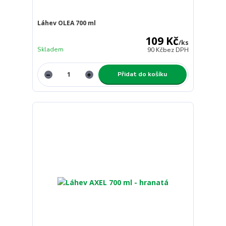
Láhev OLEA 700 ml
109 Kč
/
ks
Skladem
90 Kč
bez DPH
Přidat do košíku