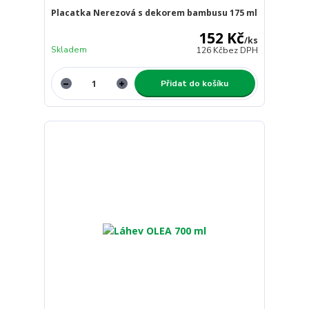
Placatka Nerezová s dekorem bambusu 175 ml
152 Kč
/
ks
Skladem
126 Kč
bez DPH
Přidat do košíku