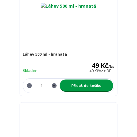
Láhev 500 ml - hranatá
49 Kč
/
ks
Skladem
40 Kč
bez DPH
Přidat do košíku