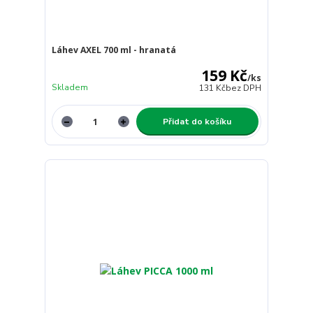
Láhev AXEL 700 ml - hranatá
159 Kč
/
ks
Skladem
131 Kč
bez DPH
Přidat do košíku