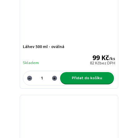
Láhev 500 ml - oválná
99 Kč
/
ks
Skladem
82 Kč
bez DPH
Přidat do košíku