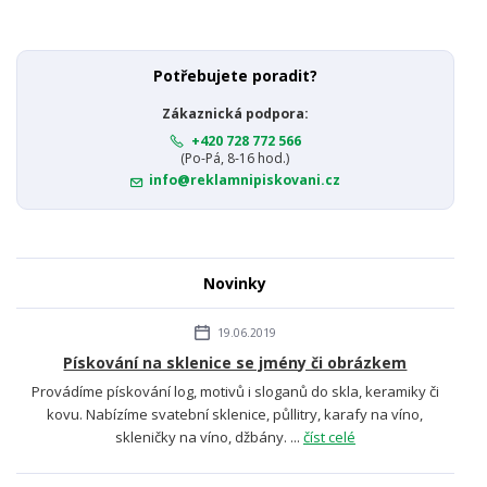
Potřebujete poradit?
Zákaznická podpora:
+420 728 772 566
(Po-Pá, 8-16 hod.)
info@reklamnipiskovani.cz
Novinky
19.06.2019
Pískování na sklenice se jmény či obrázkem
Provádíme pískování log, motivů i sloganů do skla, keramiky či
kovu. Nabízíme svatební sklenice, půllitry, karafy na víno,
skleničky na víno, džbány. ...
číst celé