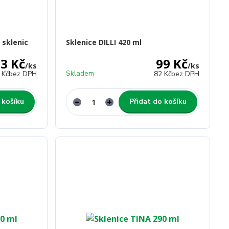
 sklenic
Sklenice DILLI 420 ml
3 Kč
99 Kč
/
ks
/
ks
Skladem
 Kč
bez DPH
82 Kč
bez DPH
 košíku
Přidat do košíku