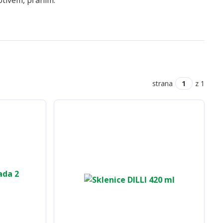
otivem, přáním.
strana
z 1