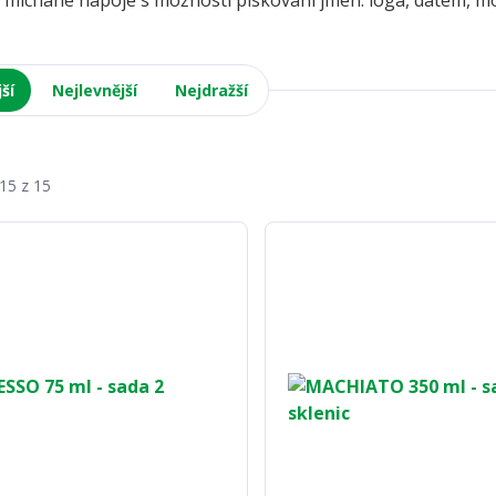
 míchané nápoje s možností pískování jmen. loga, datem, m
ší
Nejlevnější
Nejdražší
-15 z 15