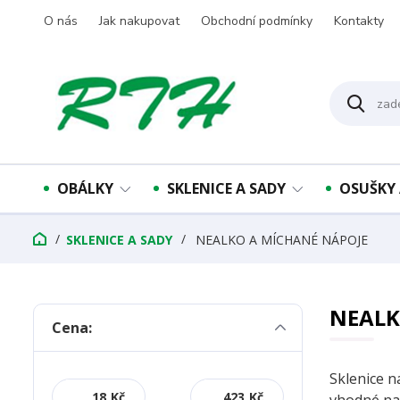
O nás
Jak nakupovat
Obchodní podmínky
Kontakty
OBÁLKY
SKLENICE A SADY
OSUŠKY 
SKLENICE A SADY
NEALKO A MÍCHANÉ NÁPOJE
NEALK
Cena:
Sklenice n
Kč
Kč