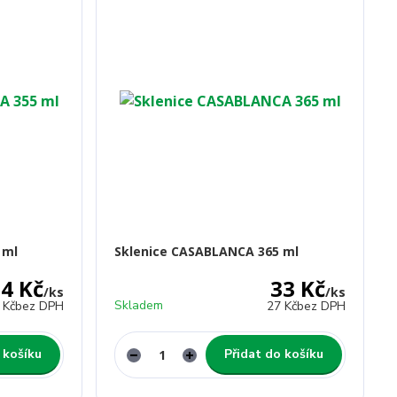
 ml
Sklenice CASABLANCA 365 ml
4 Kč
33 Kč
/
ks
/
ks
Skladem
 Kč
bez DPH
27 Kč
bez DPH
 košíku
Přidat do košíku