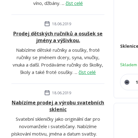
víno, džbány. ...
číst celé
18.06.2019
Prodej dětských ručníků a osušek se
jmény a výšivkou.
Sklenic
Nabízíme dětské ručníky a osušky, froté
ručníky se jménem dcery, syna, vnučky,
vnuka a další. Prodáváme ručníky do školky,
Skladem
školy a také froté osušky. ...
číst celé
18.06.2019
Nabízíme prodej a výrobu svatebních
sklenic
Svatební skleničky jako originální dar pro
novomanžele i svatebčany. Nabízíme
pískování motivu, jména a datum svatby.