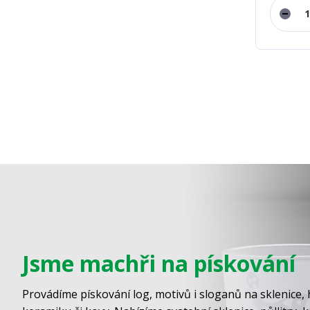
Jsme machři na pískování
Provádíme pískování log, motivů i sloganů na sklenice, 