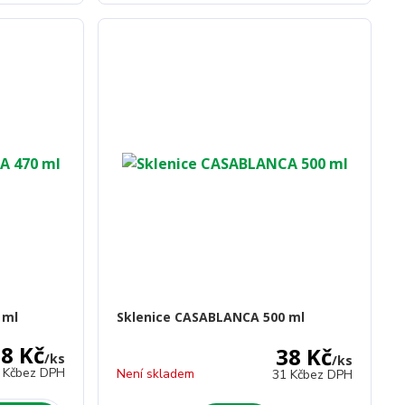
 ml
Sklenice CASABLANCA 500 ml
8 Kč
38 Kč
/
ks
/
ks
 Kč
bez DPH
Není skladem
31 Kč
bez DPH