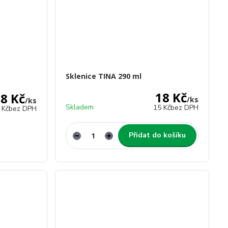
Sklenice TINA 290 ml
18 Kč
8 Kč
/
ks
/
ks
Skladem
15 Kč
bez DPH
 Kč
bez DPH
Přidat do košíku