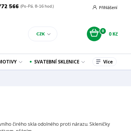
772 566
(Po-Pá, 8-16 hod.)
Přihlášení
0
0 Kč
CZK
Více
 MOTIVY
SVATEBNÍ SKLENICE
ivního čirého skla odolného proti nárazu. Skleničky