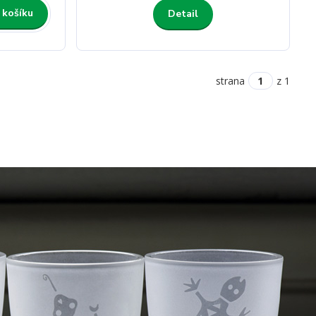
 košíku
Detail
strana
z 1