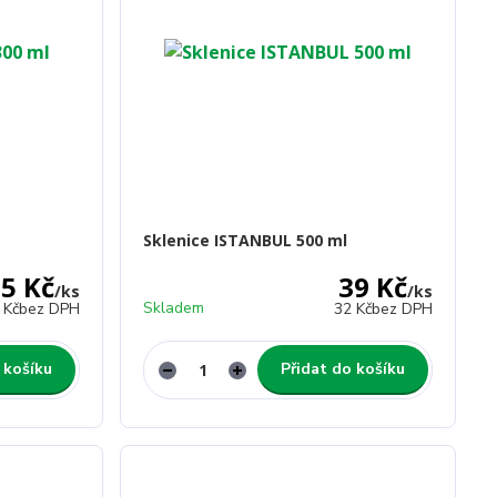
Sklenice ISTANBUL 500 ml
5 Kč
39 Kč
/
ks
/
ks
Skladem
 Kč
bez DPH
32 Kč
bez DPH
 košíku
Přidat do košíku