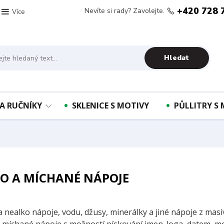
+420 728 
Nevíte si rady? Zavolejte.
Více
Hledat
A RUČNÍKY
SKLENICE S MOTIVY
PŮLLITRY S
O A MÍCHANÉ NÁPOJE
a nealko nápoje, vodu, džusy, minerálky a jiné nápoje z mas