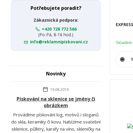
Potřebujete poradit?
Zákaznická podpora:
EXPRESS
+420 728 772 566
(Po-Pá, 8-16 hod.)
info@reklamnipiskovani.cz
Skladem
Novinky
19.06.2019
Pískování na sklenice se jmény či
obrázkem
Provádíme pískování log, motivů i sloganů
do skla, keramiky či kovu. Nabízíme svatební
sklenice, půllitry, karafy na víno, skleničky na