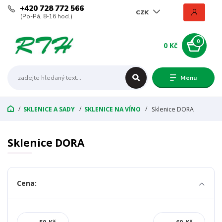
+420 728 772 566
CZK
(Po-Pá, 8-16 hod.)
0
0 Kč
Menu
SKLENICE A SADY
SKLENICE NA VÍNO
Sklenice DORA
Sklenice DORA
Cena: