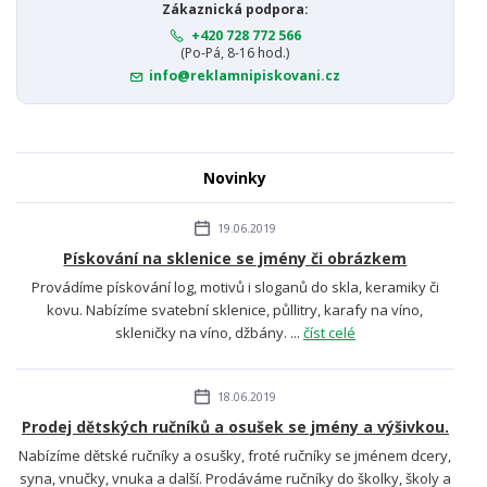
Zákaznická podpora:
+420 728 772 566
(Po-Pá, 8-16 hod.)
info@reklamnipiskovani.cz
Novinky
19.06.2019
Pískování na sklenice se jmény či obrázkem
Provádíme pískování log, motivů i sloganů do skla, keramiky či
kovu. Nabízíme svatební sklenice, půllitry, karafy na víno,
skleničky na víno, džbány. ...
číst celé
18.06.2019
Prodej dětských ručníků a osušek se jmény a výšivkou.
Nabízíme dětské ručníky a osušky, froté ručníky se jménem dcery,
syna, vnučky, vnuka a další. Prodáváme ručníky do školky, školy a