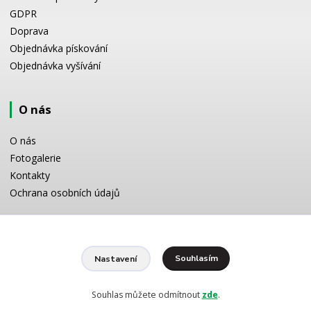
GDPR
Doprava
Objednávka pískování
Objednávka vyšívání
O nás
O nás
Fotogalerie
Kontakty
Ochrana osobních údajů
Odborné poradenství
Souhlasím
Nastavení
Potřebujete poradit s výběrem? Neváhejte se zeptat:
+420 728 772 566
8 -16 h
Souhlas můžete odmítnout
zde
.
info@reklamnipiskovani.cz