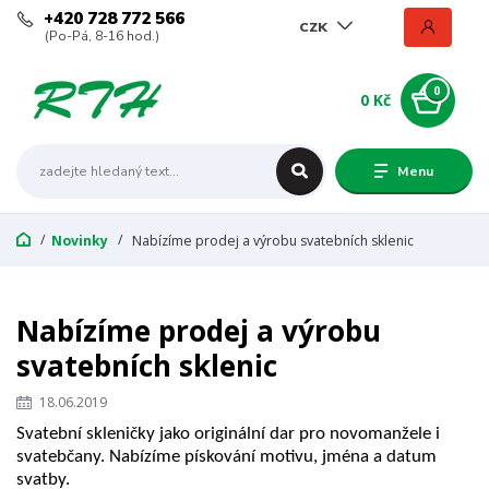
+420 728 772 566
CZK
(Po-Pá, 8-16 hod.)
0
0 Kč
Menu
Novinky
Nabízíme prodej a výrobu svatebních sklenic
Nabízíme prodej a výrobu
svatebních sklenic
18.06.2019
Svatební skleničky jako originální dar pro novomanžele i
svatebčany. Nabízíme pískování motivu, jména a datum
svatby.