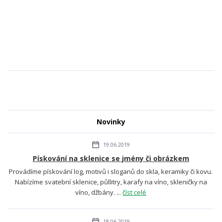
Novinky
19.06.2019
Pískování na sklenice se jmény či obrázkem
Provádíme pískování log, motivů i sloganů do skla, keramiky či kovu.
Nabízíme svatební sklenice, půllitry, karafy na víno, skleničky na
víno, džbány. ...
číst celé
18.06.2019