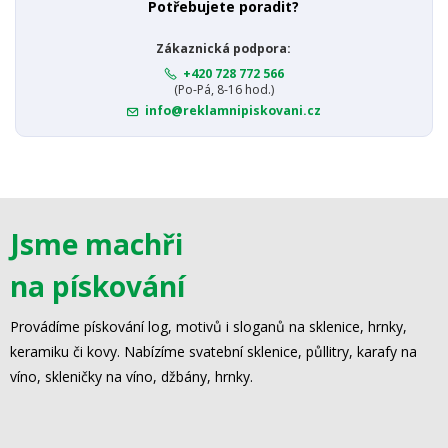
Potřebujete poradit?
Zákaznická podpora:
+420 728 772 566
(Po-Pá, 8-16 hod.)
info@reklamnipiskovani.cz
Jsme machři
na pískování
Provádíme pískování log, motivů i sloganů na sklenice, hrnky,
keramiku či kovy. Nabízíme svatební sklenice, půllitry, karafy na
víno, skleničky na víno, džbány, hrnky.