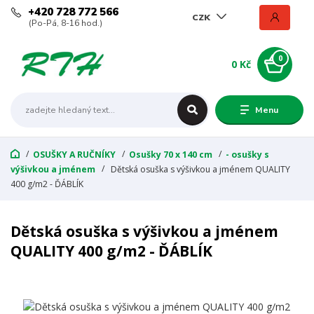
+420 728 772 566
CZK
(Po-Pá, 8-16 hod.)
0
0 Kč
Menu
OSUŠKY A RUČNÍKY
Osušky 70 x 140 cm
- osušky s
výšivkou a jménem
Dětská osuška s výšivkou a jménem QUALITY
400 g/m2 - ĎÁBLÍK
Dětská osuška s výšivkou a jménem
QUALITY 400 g/m2 - ĎÁBLÍK