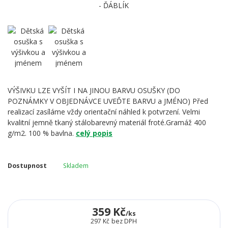
VÝŠIVKU LZE VYŠÍT I NA JINOU BARVU OSUŠKY (DO
POZNÁMKY V OBJEDNÁVCE UVEĎTE BARVU a JMÉNO) Před
realizací zasíláme vždy orientační náhled k potvrzení. Velmi
kvalitní jemně tkaný stálobarevný materiál froté.Gramáž 400
g/m2. 100 % bavlna.
celý popis
Dostupnost
Skladem
359 Kč
/
ks
297 Kč
bez DPH