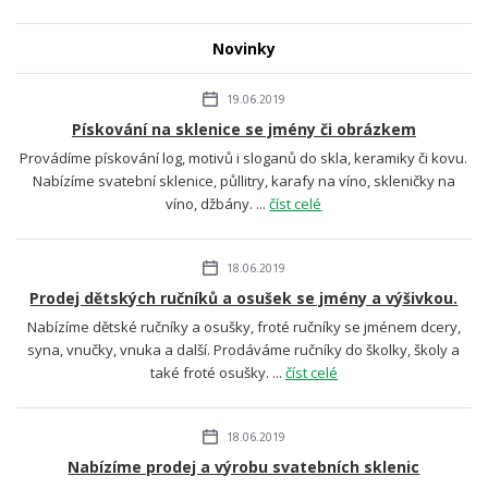
Novinky
19.06.2019
Pískování na sklenice se jmény či obrázkem
Provádíme pískování log, motivů i sloganů do skla, keramiky či kovu.
Nabízíme svatební sklenice, půllitry, karafy na víno, skleničky na
víno, džbány. ...
číst celé
18.06.2019
Prodej dětských ručníků a osušek se jmény a výšivkou.
Nabízíme dětské ručníky a osušky, froté ručníky se jménem dcery,
syna, vnučky, vnuka a další. Prodáváme ručníky do školky, školy a
také froté osušky. ...
číst celé
18.06.2019
Nabízíme prodej a výrobu svatebních sklenic