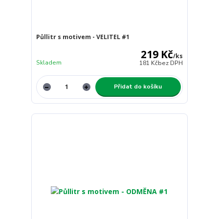
Půllitr s motivem - VELITEL #1
219 Kč
/
ks
Skladem
181 Kč
bez DPH
Přidat do košíku