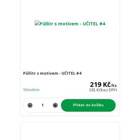
Půllitr s motivem - UČITEL #4
219 Kč
/
ks
Skladem
181 Kč
bez DPH
Přidat do košíku