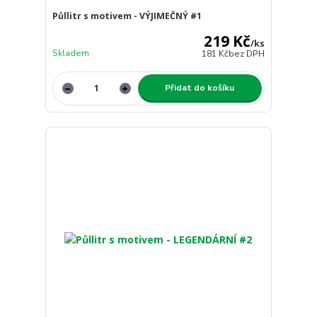
Půllitr s motivem - VÝJIMEČNÝ #1
219 Kč
/
ks
Skladem
181 Kč
bez DPH
Přidat do košíku