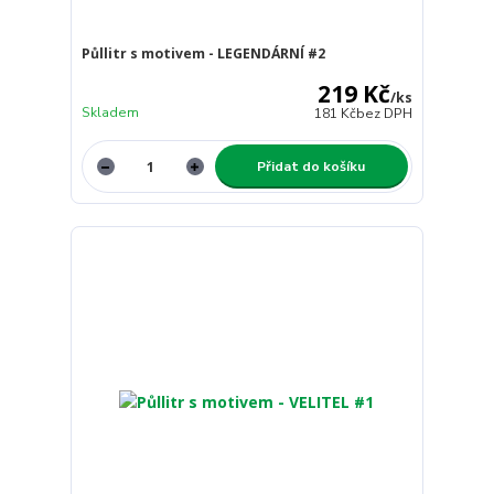
Půllitr s motivem - LEGENDÁRNÍ #2
219 Kč
/
ks
Skladem
181 Kč
bez DPH
Přidat do košíku