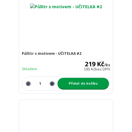
Půllitr s motivem - UČITELKA #2
219 Kč
/
ks
Skladem
181 Kč
bez DPH
Přidat do košíku