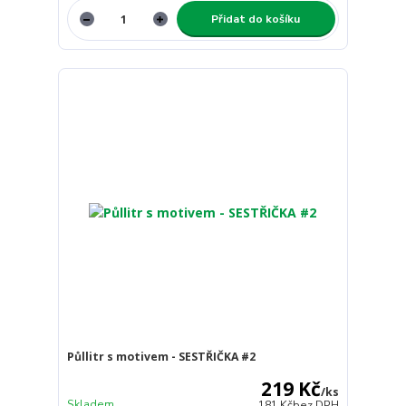
Přidat do košíku
Půllitr s motivem - SESTŘIČKA #2
219 Kč
/
ks
Skladem
181 Kč
bez DPH