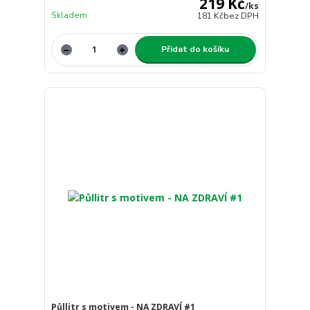
219 Kč
/
ks
Skladem
181 Kč
bez DPH
Přidat do košíku
Půllitr s motivem - NA ZDRAVÍ #1