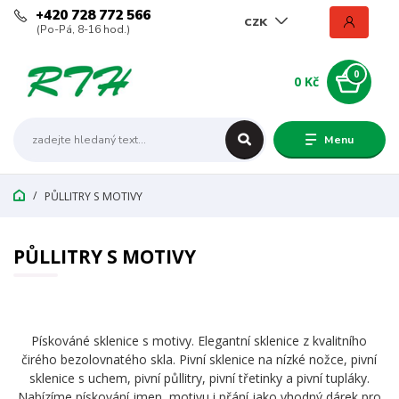
+420 728 772 566
CZK
(Po-Pá, 8-16 hod.)
0
0 Kč
Menu
PŮLLITRY S MOTIVY
PŮLLITRY S MOTIVY
Pískováné sklenice s motivy. Elegantní sklenice z kvalitního
čirého bezolovnatého skla. Pivní sklenice na nízké nožce, pivní
sklenice s uchem, pivní půllitry, pivní třetinky a pivní tupláky.
Nabízíme pískování jmen, motivu i přání jako vhodný dárek pro