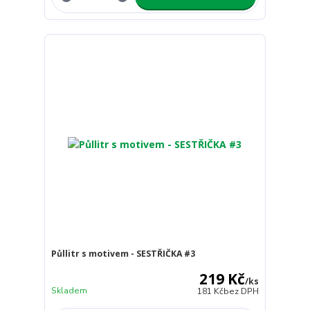
Půllitr s motivem - SESTŘIČKA #3
219 Kč
/
ks
Skladem
181 Kč
bez DPH