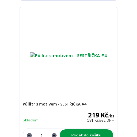
Půllitr s motivem - SESTŘIČKA #4
219 Kč
/
ks
Skladem
181 Kč
bez DPH
Přidat do košíku