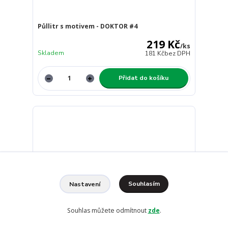
Půllitr s motivem - DOKTOR #4
219 Kč
/
ks
Skladem
181 Kč
bez DPH
Přidat do košíku
Souhlasím
Nastavení
Souhlas můžete odmítnout
zde
.