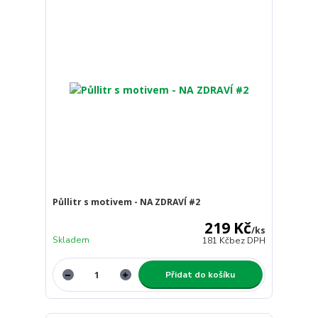
Půllitr s motivem - NA ZDRAVÍ #2
219 Kč
/
ks
Skladem
181 Kč
bez DPH
Přidat do košíku