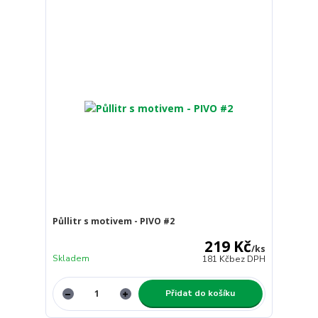
Půllitr s motivem - PIVO #2
219 Kč
/
ks
Skladem
181 Kč
bez DPH
Přidat do košíku