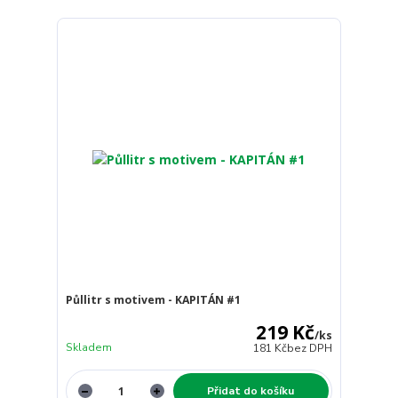
Půllitr s motivem - KAPITÁN #1
219 Kč
/
ks
Skladem
181 Kč
bez DPH
Přidat do košíku