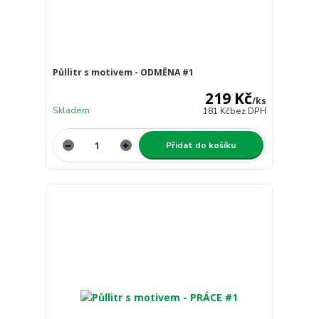
Půllitr s motivem - ODMĚNA #1
219 Kč
/
ks
Skladem
181 Kč
bez DPH
Přidat do košíku