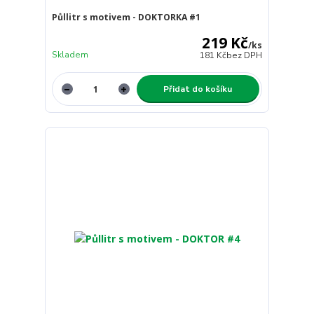
Půllitr s motivem - DOKTORKA #1
219 Kč
/
ks
Skladem
181 Kč
bez DPH
Přidat do košíku