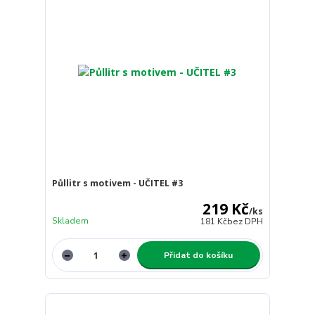
Půllitr s motivem - UČITEL #3
219 Kč
/
ks
Skladem
181 Kč
bez DPH
Přidat do košíku