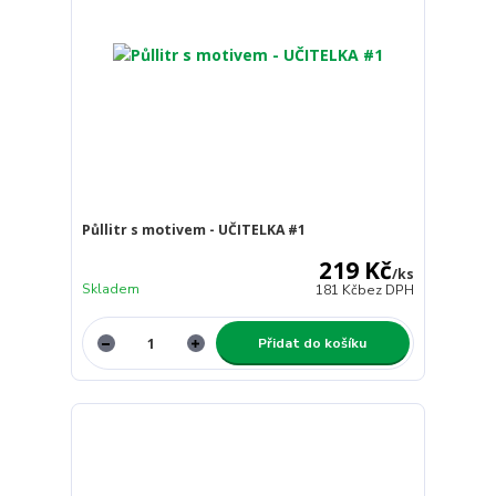
Půllitr s motivem - UČITELKA #1
219 Kč
/
ks
Skladem
181 Kč
bez DPH
Přidat do košíku