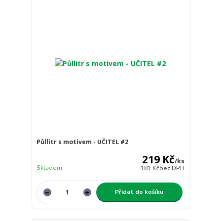
Půllitr s motivem - UČITEL #2
219 Kč
/
ks
Skladem
181 Kč
bez DPH
Přidat do košíku