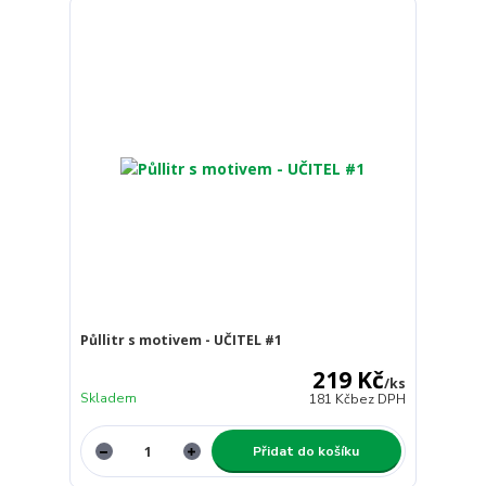
Půllitr s motivem - UČITEL #1
219 Kč
/
ks
Skladem
181 Kč
bez DPH
Přidat do košíku