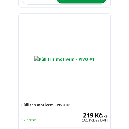
Půllitr s motivem - PIVO #1
219 Kč
/
ks
Skladem
181 Kč
bez DPH