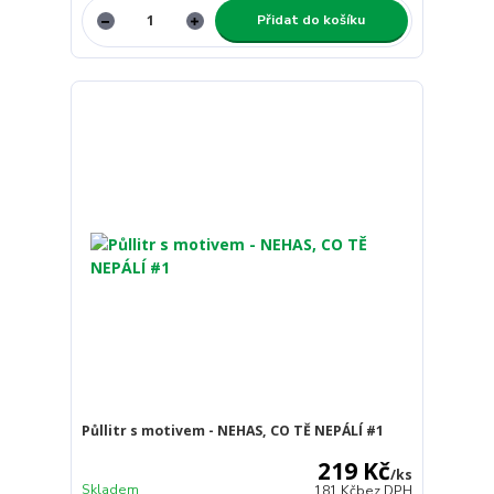
Přidat do košíku
Půllitr s motivem - NEHAS, CO TĚ NEPÁLÍ #1
219 Kč
/
ks
Skladem
181 Kč
bez DPH