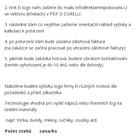
2. text či logo nám zašlete do mailu info@reklamnipiskovani.cz
ve vektoru (křivkách) v PDF či CORELU.
3. následně Vám co nejdříve zašleme orientační náhled vyšívky a
kalkulaci k potvrzení
4. po potvrzení Vám bude zaslána zálohová faktura
(na zakázce se začíná pracovat po uhrazení zálohové faktury)
5. jakmile bude zakázka hotová, budete obratem kontaktováni
(termín vyhotovení je do 10 dnů nebo dle dohody)
Nabízíme kvalitní výšivku loga firmy či různých motivů dle
požadavků a přání zákazníka.
Technologie vhodná pro vyšití nápisů nebo firemních log na
textilní materiály
např. trička, bundy, mikiny, ručníky, osušky atd.
Počet stehů
cena/ks