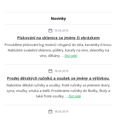
Novinky
19.06.2019
Pískování na sklenice se jmény či obrázkem
Provádíme pískování log, motivů i sloganů do skla, keramiky či kovu.
Nabízíme svatební sklenice, půllitry, karafy na víno, skleničky na
víno, džbány. ...
číst celé
18.06.2019
Prodej dětských ručníků a osušek se jmény a výšivkou.
Nabízíme dětské ručníky a osušky, froté ručníky se jménem dcery,
syna, vnučky, vnuka a další. Prodáváme ručníky do školky, školy a
také froté osušky. ...
číst celé
18.06.2019