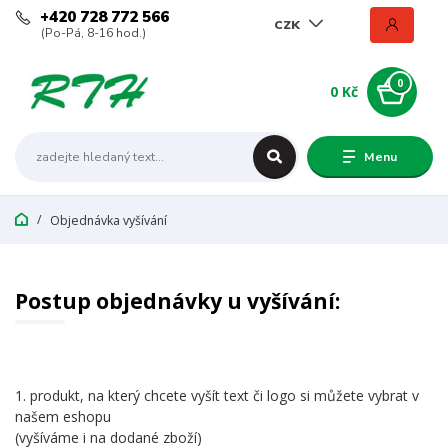
+420 728 772 566
CZK
(Po-Pá, 8-16 hod.)
0
0 Kč
Menu
Objednávka vyšívání
Postup objednávky u vyšívání:
1. produkt, na který chcete vyšít text či logo si můžete vybrat v
našem eshopu
(vyšíváme i na dodané zboží)