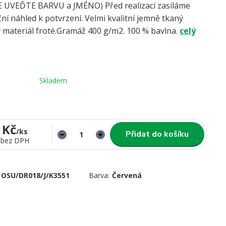
UVEĎTE BARVU a JMÉNO) Před realizací zasíláme
ní náhled k potvrzení. Velmi kvalitní jemně tkaný
 materiál froté.Gramáž 400 g/m2. 100 % bavlna.
celý
Skladem
 Kč
/
ks
Přidat do košíku
bez DPH
OSU/DR018/J/K3551
Barva:
Červená