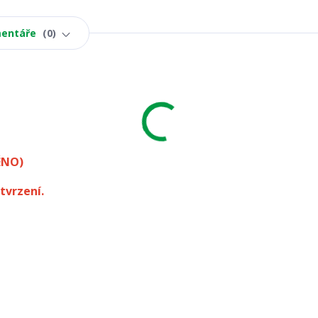
entáře
0
ÉNO)
tvrzení.