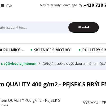
+420 728 
Nevíte si rady? Zavolejte.
Více
Hledat
A RUČNÍKY
SKLENICE S MOTIVY
PŮLLITRY S
y s výšivkou a jménem
Dětská osuška s výšivkou a jménem QUA
m QUALITY 400 g/m2 - PEJSEK S BRÝLE
VÝŠIVKU LZ