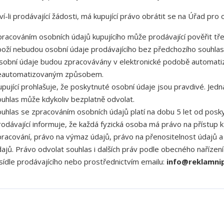
í-li prodávající žádosti, má kupující právo obrátit se na Úřad pro
pracováním osobních údajů kupujícího může prodávající pověřit tř
boží nebudou osobní údaje prodávajícího bez předchozího souhlas
sobní údaje budou zpracovávány v elektronické podobě automa
eautomatizovaným způsobem.
upující prohlašuje, že poskytnuté osobní údaje jsou pravdivé. Jed
ouhlas může kdykoliv bezplatně odvolat.
ouhlas se zpracováním osobních údajů platí na dobu 5 let od posky
rodávající informuje, že každá fyzická osoba má právo na přístu
pracování, právo na výmaz údajů, právo na přenositelnost údajů 
dajů. Právo odvolat souhlas i dalších práv podle obecného nařízen
 sídle prodávajícího nebo prostřednictvím emailu:
info@reklamnip