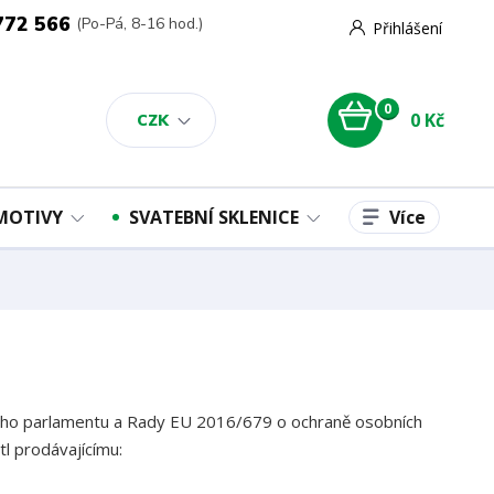
772 566
(Po-Pá, 8-16 hod.)
Přihlášení
0
0 Kč
CZK
Více
 MOTIVY
SVATEBNÍ SKLENICE
kého parlamentu a Rady EU 2016/679 o ochraně osobních
tl prodávajícímu: