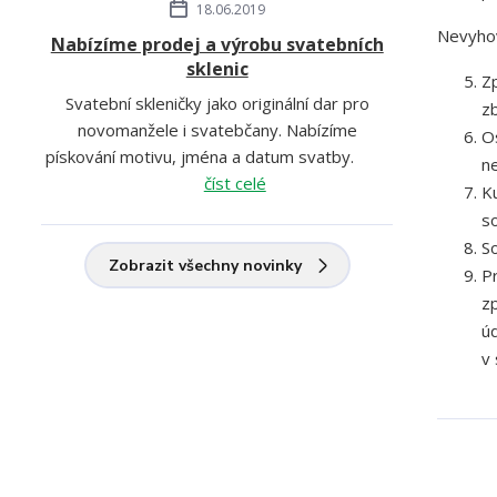
18.06.2019
Nevyhov
Nabízíme prodej a výrobu svatebních
sklenic
Z
Svatební skleničky jako originální dar pro
z
novomanžele i svatebčany. Nabízíme
O
pískování motivu, jména a datum svatby.
n
číst celé
K
s
S
Zobrazit všechny novinky
P
z
ú
v