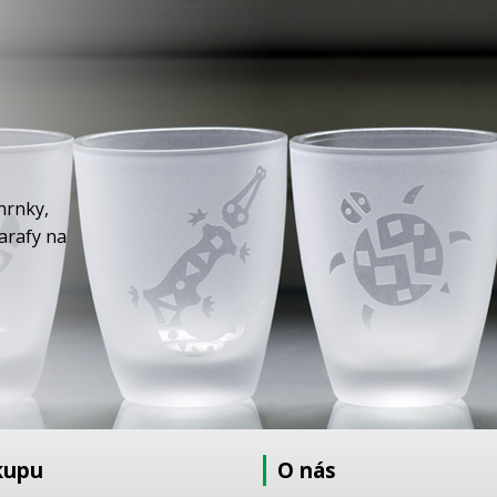
hrnky,
karafy na
kupu
O nás