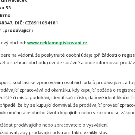
tin Havlíček
va 53
 Brno
148347, DIČ: CZ8911094181
n „
prodávající
“)
tový obchod:
www.reklamnipiskovani.cz
í bere na vědomí, že poskytnuté osobní údaje (při žádosti o regi
ého rozhraní obchodu) uvede správně a bude informovat prodávajíc
upující souhlasí se zpracováním osobních údajů prodávajícím, a to 
rodávající zpracovává od okamžiku, kdy kupující požádá o registrac
dliště či místa podnikání, identifikační číslo, daňové identifikační č
 případě, že by se kupující domníval, že prodávající provádí zprac
oukromého a osobního života kupujícího nebo v rozporu se záko
ožádat prodávajícího nebo zpracovatele o vysvětlení,
žadovat, aby prodávající odstranil takto vzniklý stav.