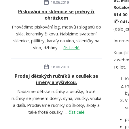
Bc. Mar
19.06.2019
Rotalo
Pískování na sklenice se jmény či
614 00
obrázkem
IČ: 04
Provádíme pískování log, motivů i sloganů do
(dále je
skla, keramiky či kovu. Nabízíme svatební
sklenice, půllitry, karafy na víno, skleničky na
Interne
víno, džbány. ...
číst celé
Kupujíc
z webov
16 let.
18.06.2019
Prodej dětských ručníků a osušek se
K
jmény a výšivkou.
P
Nabízíme dětské ručníky a osušky, froté
by
ručníky se jménem dcery, syna, vnučky, vnuka
V
a další. Prodáváme ručníky do školky, školy a
s
také froté osušky. ...
číst celé
p
po