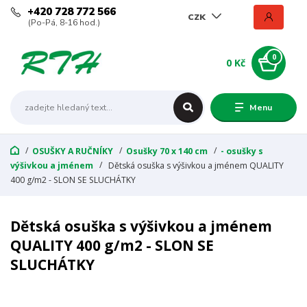
+420 728 772 566
CZK
(Po-Pá, 8-16 hod.)
0
0 Kč
Menu
OSUŠKY A RUČNÍKY
Osušky 70 x 140 cm
- osušky s
výšivkou a jménem
Dětská osuška s výšivkou a jménem QUALITY
400 g/m2 - SLON SE SLUCHÁTKY
Dětská osuška s výšivkou a jménem
QUALITY 400 g/m2 - SLON SE
SLUCHÁTKY