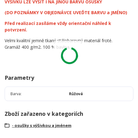
VÝŠIVKU LZE VYŠÍT I NA JINOU BARVU OSUŠKY
(DO POZNÁMKY V OBJEDNÁVCE UVEĎTE BARVU a JMÉNO)
Před realizací zasíláme vždy orientační náhled k
potvrzení.
Velmi kvalitní jemně tkaný stálobarevný materiál froté.
Gramáž 400 g/m2. 100 % bavlna.
Parametry
Barva
Růžová
Zboží zařazeno v kategoriích
- osušky s výšivkou a jménem