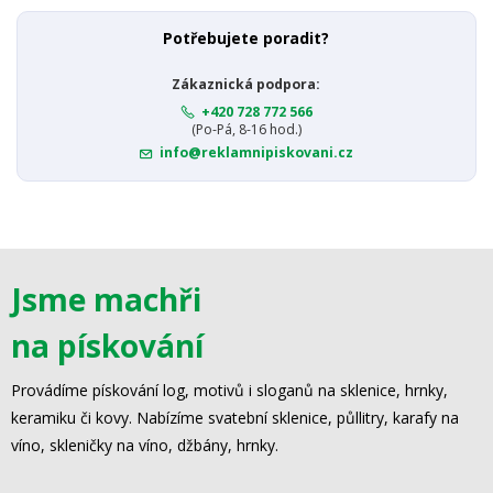
Potřebujete poradit?
Zákaznická podpora:
+420 728 772 566
(Po-Pá, 8-16 hod.)
info@reklamnipiskovani.cz
Jsme machři
na pískování
Provádíme pískování log, motivů i sloganů na sklenice, hrnky,
keramiku či kovy. Nabízíme svatební sklenice, půllitry, karafy na
víno, skleničky na víno, džbány, hrnky.