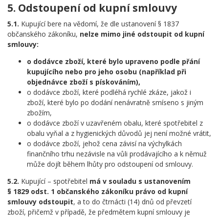
5. Odstoupení od kupní smlouvy
5.1.
Kupující bere na vědomí, že dle ustanovení § 1837
občanského zákoníku,
nelze mimo jiné odstoupit od kupní
smlouvy:
o dodávce zboží, které bylo upraveno podle přání
kupujícího nebo pro jeho osobu (například při
objednávce zboží s pískováním),
o dodávce zboží, které podléhá rychlé zkáze, jakož i
zboží, které bylo po dodání nenávratně smíseno s jiným
zbožím,
o dodávce zboží v uzavřeném obalu, které spotřebitel z
obalu vyňal a z hygienických důvodů jej není možné vrátit,
o dodávce zboží, jehož cena závisí na výchylkách
finančního trhu nezávisle na vůli prodávajícího a k němuž
může dojít během lhůty pro odstoupení od smlouvy.
5.2.
Kupující – spotřebitel
má v souladu s ustanovením
§ 1829 odst. 1 občanského zákoníku právo od kupní
smlouvy odstoupit
, a to do čtrnácti (14) dnů od převzetí
zboží, přičemž v případě, že předmětem kupní smlouvy je