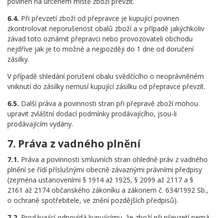
povinen na určeném místě zboží převzít.
6.4.
Při převzetí zboží od přepravce je kupující povinen
zkontrolovat neporušenost obalů zboží a v případě jakýchkoliv
závad toto oznámit přepravci nebo provozovateli obchodu
nejdříve jak je to možné a nejpozději do 1 dne od doručení
zásilky.
V případě shledání porušení obalu svědčícího o neoprávněném
vniknutí do zásilky nemusí kupující zásilku od přepravce převzít.
6.5.
Další práva a povinnosti stran při přepravě zboží mohou
upravit zvláštní dodací podmínky prodávajícího, jsou-li
prodávajícím vydány.
7. Práva z vadného plnění
7.1.
Práva a povinnosti smluvních stran ohledně práv z vadného
plnění se řídí příslušnými obecně závaznými právními předpisy
(zejména ustanoveními § 1914 až 1925, § 2099 až 2117 a §
2161 až 2174 občanského zákoníku a zákonem č. 634/1992 Sb.,
o ochraně spotřebitele, ve znění pozdějších předpisů).
7.2.
Prodávající odpovídá kupujícímu, že zboží při převzetí nemá