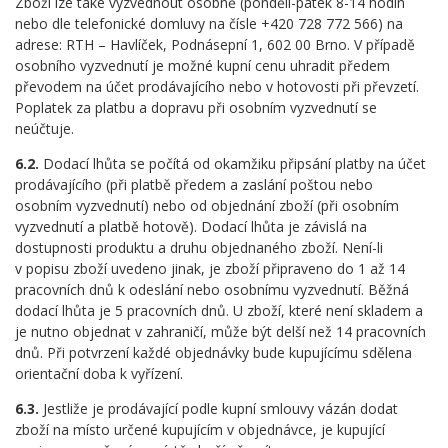
Zboží lze také vyzvednout osobně (pondělí-pátek 8-14 hodin
nebo dle telefonické domluvy na čísle +420 728 772 566) na
adrese: RTH – Havlíček, Podnásepní 1, 602 00 Brno. V případě
osobního vyzvednutí je možné kupní cenu uhradit předem
převodem na účet prodávajícího nebo v hotovosti při převzetí.
Poplatek za platbu a dopravu při osobním vyzvednutí se
neúčtuje.
6.2.
Dodací lhůta se počítá od okamžiku připsání platby na účet
prodávajícího (při platbě předem a zaslání poštou nebo
osobním vyzvednutí) nebo od objednání zboží (při osobním
vyzvednutí a platbě hotově). Dodací lhůta je závislá na
dostupnosti produktu a druhu objednaného zboží. Není-li
v popisu zboží uvedeno jinak, je zboží připraveno do 1 až 14
pracovních dnů k odeslání nebo osobnímu vyzvednutí. Běžná
dodací lhůta je 5 pracovních dnů. U zboží, které není skladem a
je nutno objednat v zahraničí, může být delší než 14 pracovních
dnů. Při potvrzení každé objednávky bude kupujícímu sdělena
orientační doba k vyřízení.
6.3.
Jestliže je prodávající podle kupní smlouvy vázán dodat
zboží na místo určené kupujícím v objednávce, je kupující