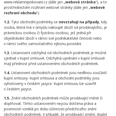
www.reklamnipiskovani.cz (dále jen „
webová stránka
“), a to
prostřednictvím rozhraní webové stránky (dále jen „
webové
rozhraní obchodu
“).
1.2.
Tyto obchodní podmínky se
nevztahují na případy
, kdy
osoba, která má v úmyslu nakoupit zboží od prodávajícího, je
právnickou osobou či fyzickou osobou, jež jedná při
objednávání zboží v rámci své podnikatelské činnosti nebo
v rámci svého samostatného výkonu povolání.
1.3.
Ustanovení odchylná od obchodních podmínek je možné
sjednat v kupní smlouvě. Odchylná ujednání v kupní smlouvě
mají přednost před ustanoveními obchodních podmínek.
1.4.
Ustanovení obchodních podmínek jsou nedílnou součástí
kupní smlouvy. Kupní smlouva a obchodní podmínky jsou
vyhotoveny v českém jazyce. Kupní smlouvu lze uzavřít
v českém jazyce.
1.5.
Znění obchodních podmínek může prodávající měnit či
doplňovat. Tímto ustanovením nejsou dotčena práva a
povinnosti vzniklá po dobu účinnosti předchozího znění
obchodních podmínek. V případě, že prodávající změní, doplní