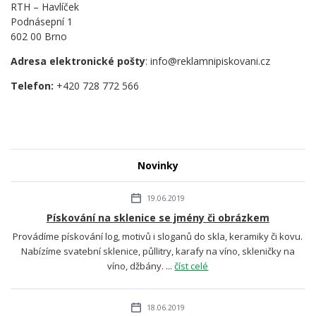
RTH – Havlíček
Podnásepní 1
602 00 Brno
Adresa elektronické pošty
: info@reklamnipiskovani.cz
Telefon:
+420 728 772 566
Novinky
19.06.2019
Pískování na sklenice se jmény či obrázkem
Provádíme pískování log, motivů i sloganů do skla, keramiky či kovu.
Nabízíme svatební sklenice, půllitry, karafy na víno, skleničky na
víno, džbány. ...
číst celé
18.06.2019