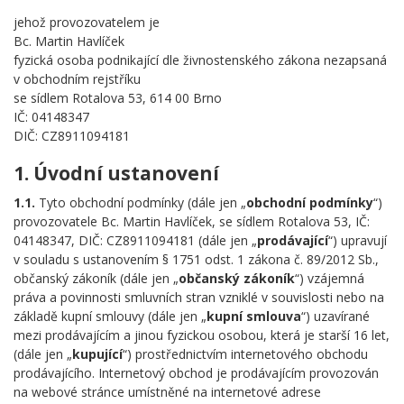
jehož provozovatelem je
Bc. Martin Havlíček
fyzická osoba podnikající dle živnostenského zákona nezapsaná
v obchodním rejstříku
se sídlem Rotalova 53, 614 00 Brno
IČ: 04148347
DIČ: CZ8911094181
1. Úvodní ustanovení
1.1.
Tyto obchodní podmínky (dále jen „
obchodní podmínky
“)
provozovatele Bc. Martin Havlíček, se sídlem Rotalova 53, IČ:
04148347, DIČ: CZ8911094181 (dále jen „
prodávající
“) upravují
v souladu s ustanovením § 1751 odst. 1 zákona č. 89/2012 Sb.,
občanský zákoník (dále jen „
občanský zákoník
“) vzájemná
práva a povinnosti smluvních stran vzniklé v souvislosti nebo na
základě kupní smlouvy (dále jen „
kupní smlouva
“) uzavírané
mezi prodávajícím a jinou fyzickou osobou, která je starší 16 let,
(dále jen „
kupující
“) prostřednictvím internetového obchodu
prodávajícího. Internetový obchod je prodávajícím provozován
na webové stránce umístněné na internetové adrese