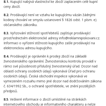
8.1.
Kupující nabývá vlastnictví ke zboží zaplacením celé kupní
ceny zboží.
8.2.
Prodávající není ve vztahu ke kupujícímu vázán žádnými
kodexy chování ve smyslu ustanovení § 1826 odst. 1 písm. e)
občanského zákoníku.
8.3.
Vyřizování stížností spotřebitelů zajišťuje prodávající
prostřednictvím elektronické adresy info@reklamnipiskovani.cz.
Informaci o vyřízení stížnosti kupujícího zašle prodávající na
elektronickou adresu kupujícího.
8.4.
Prodávající je oprávněn k prodeji zboží na základě
živnostenského oprávnění. Živnostenskou kontrolu provádí v
rámci své působnosti příslušný živnostenský úřad. Dozor nad
oblastí ochrany osobních údajů vykonává Úřad pro ochranu
osobních údajů. Česká obchodní inspekce vykonává ve
vymezeném rozsahu mimo jiné dozor nad dodržováním zákona
č. 634/1992 Sb., o ochraně spotřebitele, ve znění pozdějších
předpisů.
8.5
. Veškeré informace o zboží umístěné na stránkách
internetového obchodu je informativního charakteru a nelze