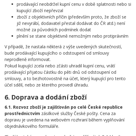
prodávající neobdržel kupní cenu v době splatnosti nebo si
kupující zboží nepřevzal
zboží z objektivních příčin (především proto, že zboží se
již nevyrábí, dodavatel přestal dodávat do ČR atd.) není
možné za původních podmínek dodat
plnění se stane objektivně nemožným nebo protiprávním
V případě, že nastala některá z výše uvedených skutečností,
bude prodávající kupujícího o odstoupení od smlouvy
neprodleně informovat.
Pokud kupující zcela nebo zčásti uhradil kupní cenu, vrátí
prodávající přijatou částku do pěti dnů od odstoupení od
smlouvy, a to bezhotovostně na účet, který kupující pro tento
účel sdělí, nebo ze kterého provedl úhradu.
6. Doprava a dodání zboží
6.1. Rozvoz zboží je zajišťován po celé České republice
prostřednictvím
zásilkové služby České pošty. Cena za
dopravu je uvedena na webovém rozhraní během vyplňování
objednávkového formuláře.