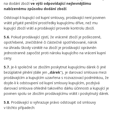
na dodání zboží
ve výši odpovídající nejlevnějšímu
nabízenému způsobu dodání zboží
.
Odstoupí-li kupující od kupní smlouvy, prodávající není povinen
vrátit přijaté peněžní prostředky kupujícímu dříve, než mu
kupující zboží vrátí a prodávající provede kontrolu zboží.
5.6.
Pokud prodávající zjistí, že vrácené zboží je poškozené,
opotřebené, znečištěné či částečně spotřebované, nárok
na úhradu škody vzniklé na zboží je prodávající oprávněn
jednostranně započíst proti nároku kupujícího na vrácení kupní
ceny.
5.7.
Je-li společně se zbožím poskytnut kupujícímu dárek či jiné
bezúplatné plnění (dále jen „
dárek
“), je darovací smlouva mezi
prodávajícím a kupujícím uzavřena s rozvazovací podmínkou, že
dojde-li k odstoupení od kupní smlouvy kupujícím, pozbývá
darovací smlouva ohledně takového dárku účinnosti a kupující je
povinen spolu se zbožím prodávajícímu vrátit i poskytnutý dárek.
5.8.
Prodávající si vyhrazuje právo odstoupit od smlouvy
v těchto případech: