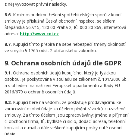
z něj vyvozovat právní následky.
8.6.
K mimosoudnímu řešení spotřebitelských sporů z kupní
smlouvy je příslušná Česká obchodní inspekce, se sídlem
Štěpánská 567/15, 120 00 Praha 2, IČ: 000 20 869, internetová
adresa:
http://www.coi.cz
.
8.7.
Kupující tímto přebírá na sebe nebezpečí změny okolností
ve smyslu § 1765 odst. 2 občanského zákoníku.
9. Ochrana osobních údajů dle GDPR
9.1.
Ochrana osobních údajů kupujícího, který je fyzickou
osobou, je poskytována v souladu se zákonem č. 101/2000 Sb.,
a s ohledem na nařízení Evropského parlamentu a Rady EU
2016/679 o ochraně osobních údajů.
9.2.
Kupující bere na vědomí, že poskytuje prodávajícímu ke
zpracování osobní údaje za účelem plnění závazků z uzavřené
smlouvy. Za tímto účelem jsou zpracovávány: jméno a příjmení
či obchodní firma, IČ, bydliště či sídlo, dodací adresa, telefonní
kontakt a e-mail a dále veškeré kupujícím poskytnuté osobní
údaje.