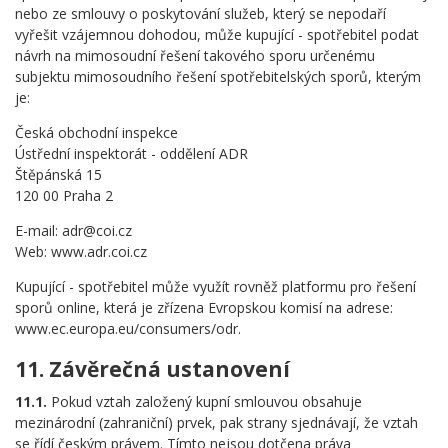
nebo ze smlouvy o poskytování služeb, který se nepodaří
vyřešit vzájemnou dohodou, může kupující - spotřebitel podat
návrh na mimosoudní řešení takového sporu určenému
subjektu mimosoudního řešení spotřebitelských sporů, kterým
je:
Česká obchodní inspekce
Ústřední inspektorát - oddělení ADR
Štěpánská 15
120 00 Praha 2
E-mail: adr@coi.cz
Web: www.adr.coi.cz
Kupující - spotřebitel může využít rovněž platformu pro řešení
sporů online, která je zřízena Evropskou komisí na adrese:
www.ec.europa.eu/consumers/odr.
11. Závěrečná ustanovení
11.1.
Pokud vztah založený kupní smlouvou obsahuje
mezinárodní (zahraniční) prvek, pak strany sjednávají, že vztah
se řídí českým právem. Tímto nejsou dotčena práva