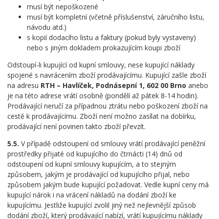
musí být nepoškozené
musí být kompletní (včetně příslušenství, záručního listu,
návodu atd.)
s kopií dodacího listu a faktury (pokud byly vystaveny)
nebo s jiným dokladem prokazujícím koupi zboží
Odstoupí-li kupující od kupní smlouvy, nese kupující náklady
spojené s navrácením zboží prodávajícímu. Kupující zašle zboží
na adresu
RTH – Havlíček, Podnásepní 1, 602 00 Brno
anebo
je na této adrese vrátí osobně (pondělí až pátek 8-14 hodin).
Prodávající neručí za případnou ztrátu nebo poškození zboží na
cestě k prodávajícímu. Zboží není možno zasílat na dobírku,
prodávající není povinen takto zboží převzít.
5.5.
V případě odstoupení od smlouvy vrátí prodávající peněžní
prostředky přijaté od kupujícího do čtrnácti (14) dnů od
odstoupení od kupní smlouvy kupujícím, a to stejným
způsobem, jakým je prodávající od kupujícího přijal, nebo
způsobem jakým bude kupující požadovat. Vedle kupní ceny má
kupující nárok i na vrácení nákladů na dodání zboží ke
kupujícímu. Jestliže kupující zvolil jiný než nejlevnější způsob
dodání zboží, který prodávající nabízí, vrátí kupujícímu náklady