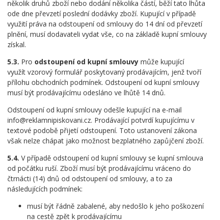
několik druhů zboží nebo dodání několika částí, běží tato lhůta
ode dne převzetí poslední dodávky zboží. Kupující v případě
využití práva na odstoupení od smlouvy do 14 dní od převzetí
plnění, musí dodavateli vydat vše, co na základě kupní smlouvy
získal.
5.3.
Pro
odstoupení od kupní smlouvy
může kupující
využít vzorový formulář poskytovaný prodávajícím, jenž tvoří
přílohu obchodních podmínek. Odstoupení od kupní smlouvy
musí být prodávajícímu odesláno ve lhůtě 14 dnů.
Odstoupení od kupní smlouvy odešle kupující na e-mail
info@reklamnipiskovani.cz. Prodávající potvrdí kupujícímu v
textové podobě přijetí odstoupení. Toto ustanovení zákona
však nelze chápat jako možnost bezplatného zapůjčení zboží.
5.4.
V případě odstoupení od kupní smlouvy se kupní smlouva
od počátku ruší. Zboží musí být prodávajícímu vráceno do
čtrnácti (14) dnů od odstoupení od smlouvy, a to za
následujících podmínek:
musí být řádně zabalené, aby nedošlo k jeho poškození
na cestě zpět k prodávajícímu