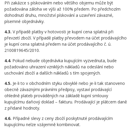
Při zakázce s pískováním nebo většího objemu může být
požadována záloha ve výši až 100% předem. Po předchozím
dohodnutí druhu, množství pískování a uzavření závazné,
písemné objednávky.
4.3.
V případě platby v hotovosti je kupní cena splatná při
převzetí zboží. V případě platby převodem na účet prodávajícího
je kupní cena splatná předem na účet prodávajícího č. ú.
2100819645/2010.
4.4
. Pokud nebude objednávka kupujícím vyzvednuta, bude
požadováno uhrazení vzniklých nákladů na odeslání nebo
uschování zboží a dalších nákladů s tím spojených.
4.5.
Je-li to v obchodním styku obvyklé nebo je-li tak stanoveno
obecně závaznými právními předpisy, vystaví prodávající
ohledně plateb prováděných na základě kupní smlouvy
kupujícímu daňový doklad – fakturu. Prodávající je plátcem daně
z přidané hodnoty.
4.6.
Případné slevy z ceny zboží poskytnuté prodávajícím
kupujícímu nelze vzájemně kombinovat.