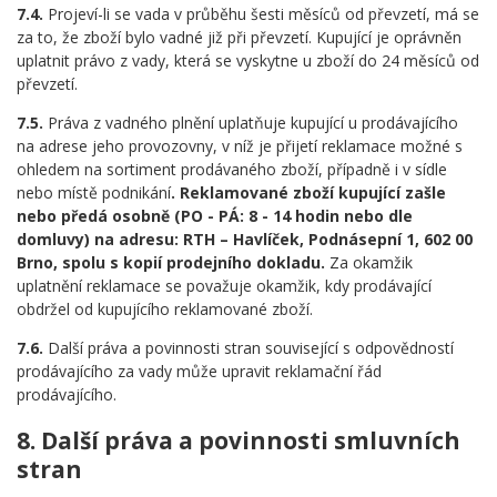
7.4.
Projeví-li se vada v průběhu šesti měsíců od převzetí, má se
za to, že zboží bylo vadné již při převzetí. Kupující je oprávněn
uplatnit právo z vady, která se vyskytne u zboží do 24 měsíců od
převzetí.
7.5.
Práva z vadného plnění uplatňuje kupující u prodávajícího
na adrese jeho provozovny, v níž je přijetí reklamace možné s
ohledem na sortiment prodávaného zboží, případně i v sídle
nebo místě podnikání
. Reklamované zboží kupující zašle
nebo předá osobně (PO - PÁ: 8 - 14 hodin nebo dle
domluvy) na adresu: RTH – Havlíček, Podnásepní 1, 602 00
Brno, spolu s kopií prodejního dokladu.
Za okamžik
uplatnění reklamace se považuje okamžik, kdy prodávající
obdržel od kupujícího reklamované zboží.
7.6.
Další práva a povinnosti stran související s odpovědností
prodávajícího za vady může upravit reklamační řád
prodávajícího.
8. Další práva a povinnosti smluvních
stran