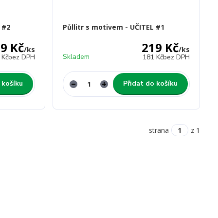
 #2
Půllitr s motivem - UČITEL #1
9 Kč
219 Kč
/
ks
/
ks
Skladem
 Kč
bez DPH
181 Kč
bez DPH
 košíku
Přidat do košíku
strana
z 1