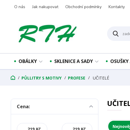
O nás
Jak nakupovat
Obchodní podmínky
Kontakty
OBÁLKY
SKLENICE A SADY
OSUŠKY 
PŮLLITRY S MOTIVY
PROFESE
UČITELÉ
UČITE
Cena:
Nejnověj
Kč
Kč