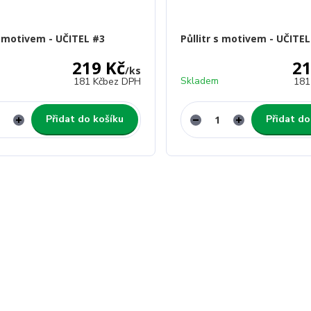
 s motivem - UČITEL #3
Půllitr s motivem - UČITEL
219 Kč
21
/
ks
Skladem
181 Kč
bez DPH
181
Přidat do košíku
Přidat do