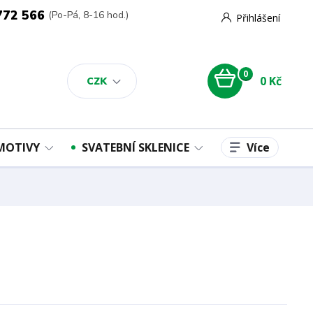
772 566
(Po-Pá, 8-16 hod.)
Přihlášení
0
0 Kč
CZK
Více
 MOTIVY
SVATEBNÍ SKLENICE