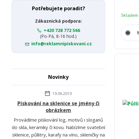
Potřebujete poradit?
Skladem
Zákaznická podpora:
+420 728 772 566
(Po-Pá, 8-16 hod.)
info@reklamnipiskovani.cz
Novinky
19.06.2019
Pískování na sklenice se jmény či
obrázkem
Provádíme pískování log, motivů i sloganů
do skla, keramiky či kovu. Nabízíme svatební
sklenice, půllitry, karafy na víno, skleničky na