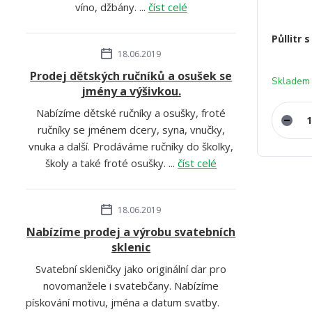
víno, džbány. ...
číst celé
Půllitr
18.06.2019
Prodej dětských ručníků a osušek se
Skladem
jmény a výšivkou.
Nabízíme dětské ručníky a osušky, froté
ručníky se jménem dcery, syna, vnučky,
vnuka a další. Prodáváme ručníky do školky,
školy a také froté osušky. ...
číst celé
18.06.2019
Nabízíme prodej a výrobu svatebních
sklenic
Svatební skleničky jako originální dar pro
novomanžele i svatebčany. Nabízíme
pískování motivu, jména a datum svatby.