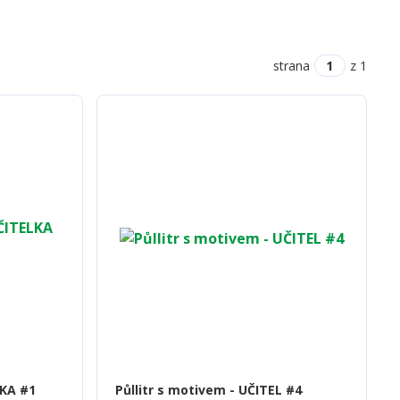
strana
z 1
LKA #1
Půllitr s motivem - UČITEL #4