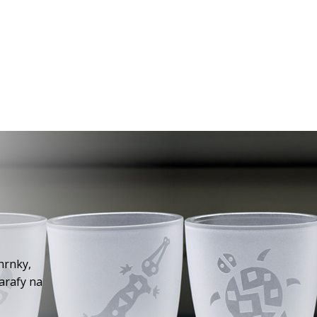
hrnky,
karafy na