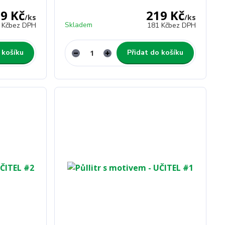
9 Kč
219 Kč
/
ks
/
ks
Skladem
 Kč
bez DPH
181 Kč
bez DPH
 košíku
Přidat do košíku