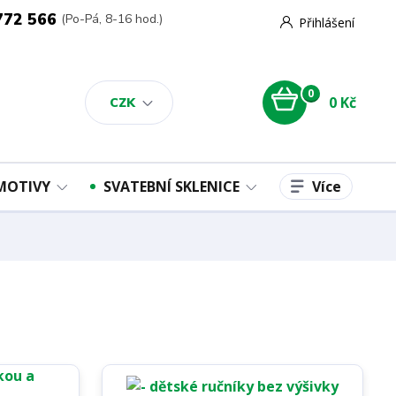
772 566
(Po-Pá, 8-16 hod.)
Přihlášení
0
0 Kč
CZK
Více
 MOTIVY
SVATEBNÍ SKLENICE