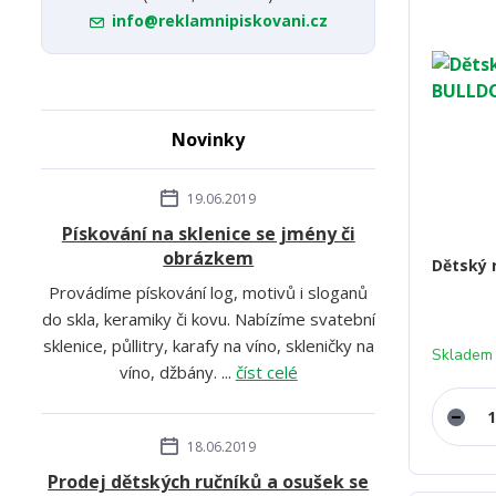
info@reklamnipiskovani.cz
Novinky
19.06.2019
Pískování na sklenice se jmény či
obrázkem
Dětský 
Provádíme pískování log, motivů i sloganů
do skla, keramiky či kovu. Nabízíme svatební
sklenice, půllitry, karafy na víno, skleničky na
Skladem
víno, džbány. ...
číst celé
18.06.2019
Prodej dětských ručníků a osušek se