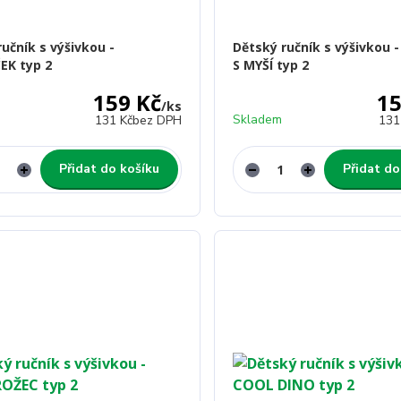
učník s výšivkou -
Dětský ručník s výšivkou 
EK typ 2
S MYŠÍ typ 2
159 Kč
15
/
ks
Skladem
131 Kč
bez DPH
131
Přidat do košíku
Přidat do