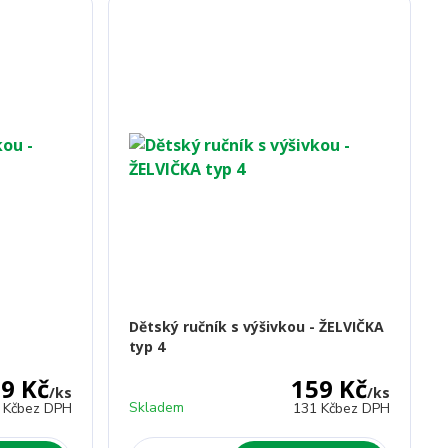
Dětský ručník s výšivkou - ŽELVIČKA
typ 4
9 Kč
159 Kč
/
ks
/
ks
Skladem
 Kč
bez DPH
131 Kč
bez DPH