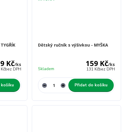
- TYGŘÍK
Dětský ručník s výšivkou - MYŠKA
9 Kč
159 Kč
/
ks
/
ks
Skladem
 Kč
bez DPH
131 Kč
bez DPH
 košíku
Přidat do košíku