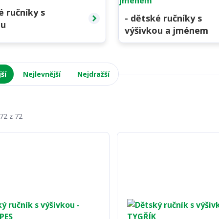
é ručníky s
- dětské ručníky s
ou
výšivkou a jménem
ší
Nejlevnější
Nejdražší
-72 z 72