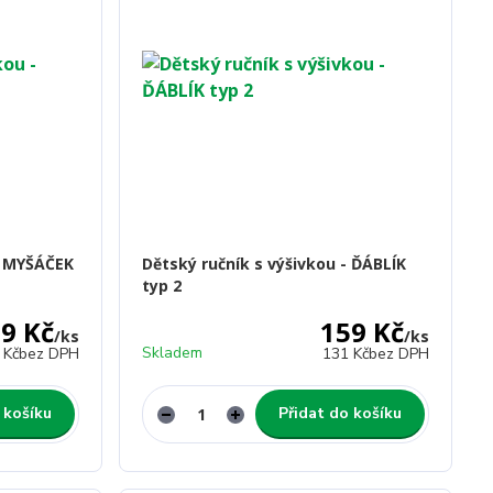
- MYŠÁČEK
Dětský ručník s výšivkou - ĎÁBLÍK
typ 2
9 Kč
159 Kč
/
ks
/
ks
Skladem
 Kč
bez DPH
131 Kč
bez DPH
 košíku
Přidat do košíku