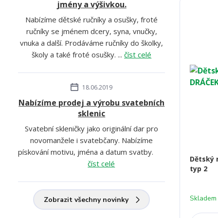
jmény a výšivkou.
Nabízíme dětské ručníky a osušky, froté
ručníky se jménem dcery, syna, vnučky,
vnuka a další. Prodáváme ručníky do školky,
školy a také froté osušky. ...
číst celé
18.06.2019
Nabízíme prodej a výrobu svatebních
sklenic
Svatební skleničky jako originální dar pro
novomanžele i svatebčany. Nabízíme
pískování motivu, jména a datum svatby.
Dětský 
číst celé
typ 2
Skladem
Zobrazit všechny novinky