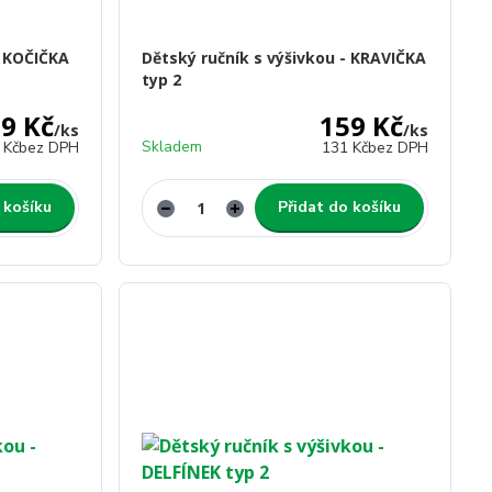
- KOČIČKA
Dětský ručník s výšivkou - KRAVIČKA
typ 2
9 Kč
159 Kč
/
ks
/
ks
Skladem
 Kč
bez DPH
131 Kč
bez DPH
 košíku
Přidat do košíku