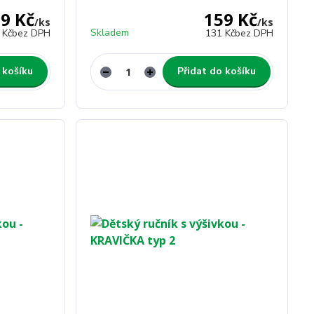
9 Kč
159 Kč
/
ks
/
ks
Skladem
 Kč
bez DPH
131 Kč
bez DPH
 košíku
Přidat do košíku