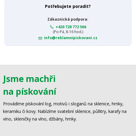
Potřebujete poradit?
Zákaznická podpora:
+420 728 772 566
(Po-Pá, 8-16 hod.)
info@reklamnipiskovani.cz
Jsme machři
na pískování
Provádíme pískování log, motivů i sloganů na sklenice, hrnky,
keramiku či kovy. Nabízíme svatební sklenice, půllitry, karafy na
víno, skleničky na víno, džbány, hrnky.