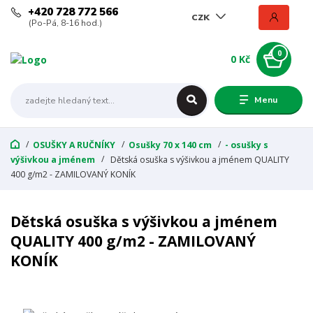
+420 728 772 566
CZK
(Po-Pá, 8-16 hod.)
0
0 Kč
Menu
OSUŠKY A RUČNÍKY
Osušky 70 x 140 cm
- osušky s
výšivkou a jménem
Dětská osuška s výšivkou a jménem QUALITY
400 g/m2 - ZAMILOVANÝ KONÍK
Dětská osuška s výšivkou a jménem
QUALITY 400 g/m2 - ZAMILOVANÝ
KONÍK