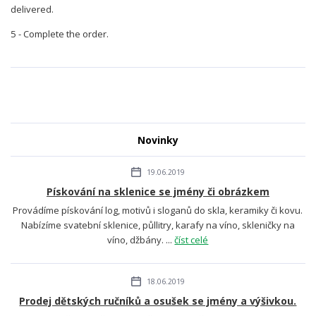
delivered.
5 - Complete the order.
Novinky
19.06.2019
Pískování na sklenice se jmény či obrázkem
Provádíme pískování log, motivů i sloganů do skla, keramiky či kovu.
Nabízíme svatební sklenice, půllitry, karafy na víno, skleničky na
víno, džbány. ...
číst celé
18.06.2019
Prodej dětských ručníků a osušek se jmény a výšivkou.