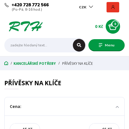
+420 728 772 566
CZK
(Po-Pá, 8-16 hod.)
0
0 Kč
Menu
KANCELÁŘSKÉ POTŘEBY
PŘÍVĚSKY NA KLÍČE
PŘÍVĚSKY NA KLÍČE
Cena: