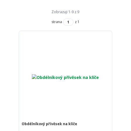
Zobrazuji 1-9 z 9
strana
z 1
Obdélníkový přívěsek na klíče