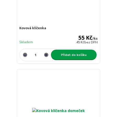
Kovová klíčenka
55 Kč
/
ks
Skladem
45 Kč
bez DPH
Přidat do košíku