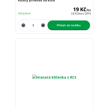
Kulatý přívěsek na klíče
19 Kč
/
ks
Skladem
16 Kč
bez DPH
Přidat do košíku