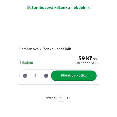
Bambusová klíčenka - obdélnik
59 Kč
/
ks
Skladem
49 Kč
bez DPH
Přidat do košíku
strana
z 1