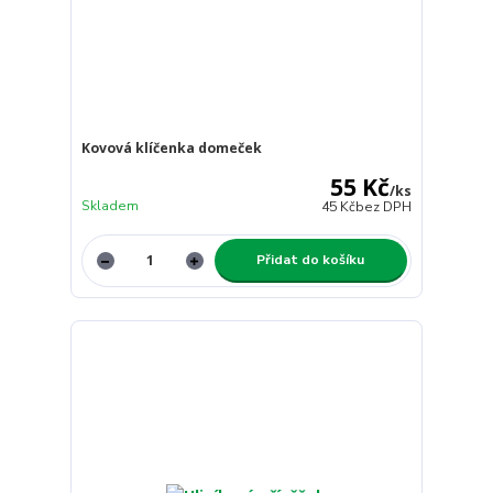
Kovová klíčenka domeček
55 Kč
/
ks
Skladem
45 Kč
bez DPH
Přidat do košíku