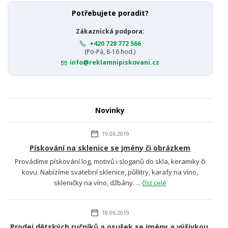
Potřebujete poradit?
Zákaznická podpora:
+420 728 772 566
(Po-Pá, 8-16 hod.)
info@reklamnipiskovani.cz
Novinky
19.06.2019
Pískování na sklenice se jmény či obrázkem
Provádíme pískování log, motivů i sloganů do skla, keramiky či
kovu. Nabízíme svatební sklenice, půllitry, karafy na víno,
skleničky na víno, džbány. ...
číst celé
18.06.2019
Prodej dětských ručníků a osušek se jmény a výšivkou.