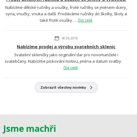
Nabízíme dětské ručníky a osušky, froté ručníky se jménem dcery,
syna, vnučky, vnuka a další. Prodáváme ručníky do školky, školy a
také froté osušky. ...
číst celé
18.06.2019
Nabízíme prodej a výrobu svatebních sklenic
Svatební skleničky jako originální dar pro novomanžele i
svatebčany. Nabízíme pískování motivu, jména a datum svatby.
číst celé
Zobrazit všechny novinky
Jsme machři