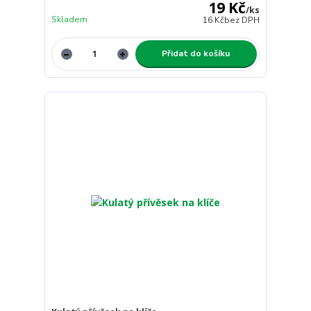
19 Kč
/
ks
Skladem
16 Kč
bez DPH
Přidat do košíku