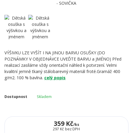
VÝŠIVKU LZE VYŠÍT I NA JINOU BARVU OSUŠKY (DO
POZNÁMKY V OBJEDNÁVCE UVEĎTE BARVU a JMÉNO) Před
realizací zasíláme vždy orientační náhled k potvrzení. Velmi
kvalitní jemně tkaný stálobarevný materiál froté.Gramáž 400
g/m2. 100 % bavlna.
celý popis
Dostupnost
Skladem
359 Kč
/
ks
297 Kč
bez DPH