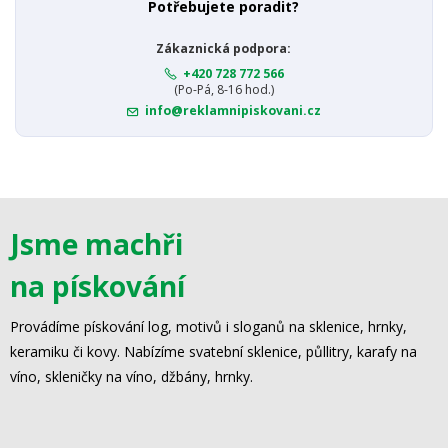
Potřebujete poradit?
Zákaznická podpora:
+420 728 772 566
(Po-Pá, 8-16 hod.)
info@reklamnipiskovani.cz
Jsme machři
na pískování
Provádíme pískování log, motivů i sloganů na sklenice, hrnky,
keramiku či kovy. Nabízíme svatební sklenice, půllitry, karafy na
víno, skleničky na víno, džbány, hrnky.