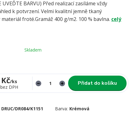
UVEĎTE BARVU) Před realizací zasíláme vždy
hled k potvrzení. Velmi kvalitní jemně tkaný
 materiál froté.Gramáž 400 g/m2. 100 % bavlna.
celý
Skladem
 Kč
/
ks
Přidat do košíku
bez DPH
DRUC/DR084/K1151
Barva:
Krémová