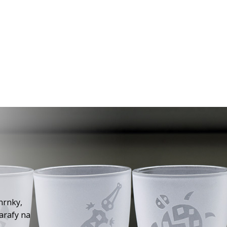
hrnky,
karafy na