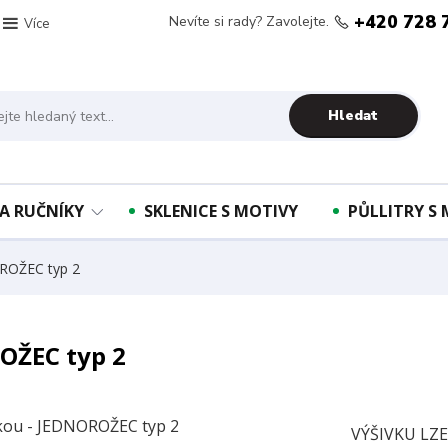
+420 728 
Nevíte si rady? Zavolejte.
Více
Hledat
A RUČNÍKY
SKLENICE S MOTIVY
PŮLLITRY S
OROŽEC typ 2
ROŽEC typ 2
VÝŠIVKU LZ