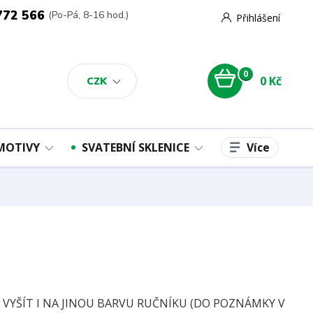
772 566
(Po-Pá, 8-16 hod.)
Přihlášení
0
0 Kč
CZK
Více
 MOTIVY
SVATEBNÍ SKLENICE
E VYŠÍT I NA JINOU BARVU RUČNÍKU (DO POZNÁMKY V