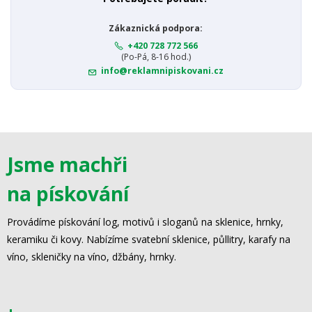
Zákaznická podpora:
+420 728 772 566
(Po-Pá, 8-16 hod.)
info@reklamnipiskovani.cz
Jsme machři
na pískování
Provádíme pískování log, motivů i sloganů na sklenice, hrnky,
keramiku či kovy. Nabízíme svatební sklenice, půllitry, karafy na
víno, skleničky na víno, džbány, hrnky.