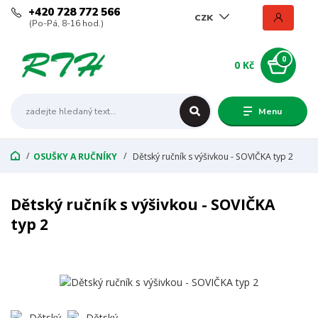
+420 728 772 566
CZK
(Po-Pá, 8-16 hod.)
0
0 Kč
Menu
OSUŠKY A RUČNÍKY
Dětský ručník s výšivkou - SOVIČKA typ 2
Dětský ručník s výšivkou - SOVIČKA
typ 2