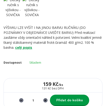
VÝŠIVKU LZE VYŠÍT I NA JINOU BARVU RUČNÍKU (DO
POZNÁMKY V OBJEDNÁVCE UVEĎTE BARVU) Před realizací
zasíláme vždy orientační náhled k potvrzení. Velmi kvalitní jemně
tkaný stálobarevný materiál froté.Gramáž 400 g/m2. 100 %
bavlna.
celý popis
Dostupnost
Skladem
159 Kč
/
ks
131 Kč
bez DPH
Přidat do košíku