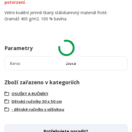
potvrzení.
Velmi kvalitní jemně tkaný stálobarevný materiál froté.
Gramáž 400 g/m2. 100 % bavlna.
Parametry
Barva
Žlutá
Zboží zařazeno v kategoriích
OSUŠKY A RUČNÍKY
Dětský ručníky 30 x 50 cm
- dětské ručníky s výšivkou
Potřebujete poradit?