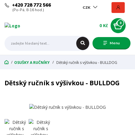
+420 728 772 566
CZK
(Po-Pá, 8-16 hod.)
0
0 Kč
Menu
OSUŠKY A RUČNÍKY
Dětský ručník s výšivkou - BULLDOG
Dětský ručník s výšivkou - BULLDOG