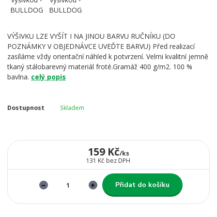
VÝŠIVKU LZE VYŠÍT I NA JINOU BARVU RUČNÍKU (DO
POZNÁMKY V OBJEDNÁVCE UVEĎTE BARVU) Před realizací
zasíláme vždy orientační náhled k potvrzení. Velmi kvalitní jemně
tkaný stálobarevný materiál froté.Gramáž 400 g/m2. 100 %
bavlna.
celý popis
Dostupnost
Skladem
159 Kč
/
ks
131 Kč
bez DPH
Přidat do košíku