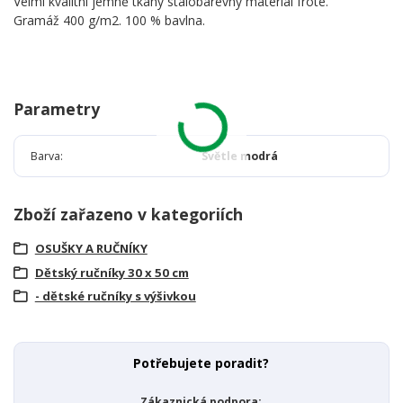
Velmi kvalitní jemně tkaný stálobarevný materiál froté.
Gramáž 400 g/m2. 100 % bavlna.
Parametry
Barva
Světle modrá
Zboží zařazeno v kategoriích
OSUŠKY A RUČNÍKY
Dětský ručníky 30 x 50 cm
- dětské ručníky s výšivkou
Potřebujete poradit?
Zákaznická podpora: