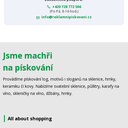
+420 728 772 566
(Po-Pá, 8-16 hod.)
info@reklamnipiskovani.cz
Jsme machři
na pískování
Provádíme pískování log, motivů i sloganů na sklenice, hrnky,
keramiku či kovy. Nabízíme svatební sklenice, půllitry, karafy na
víno, skleničky na víno, džbány, hrnky.
All about shopping