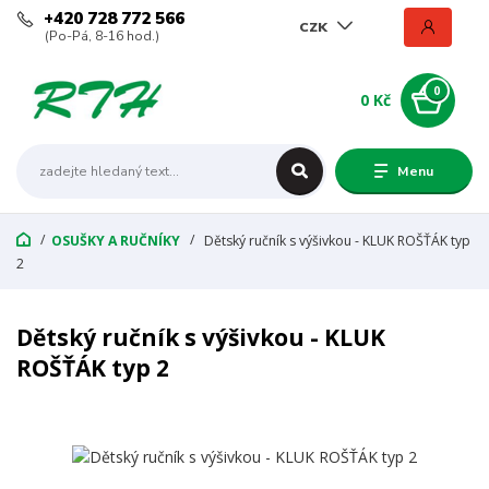
+420 728 772 566
CZK
(Po-Pá, 8-16 hod.)
0
0 Kč
Menu
OSUŠKY A RUČNÍKY
Dětský ručník s výšivkou - KLUK ROŠŤÁK typ
2
Dětský ručník s výšivkou - KLUK
ROŠŤÁK typ 2