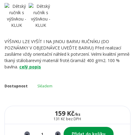
VÝŠIVKU LZE VYŠÍT I NA JINOU BARVU RUČNÍKU (DO
POZNÁMKY V OBJEDNÁVCE UVEĎTE BARVU) Před realizací
zasíláme vždy orientační náhled k potvrzení. Velmi kvalitní jemně
tkaný stálobarevný materiál froté.Gramáž 400 g/m2. 100 %
bavlna.
celý popis
Dostupnost
Skladem
159 Kč
/
ks
131 Kč
bez DPH
Přidat do košíku