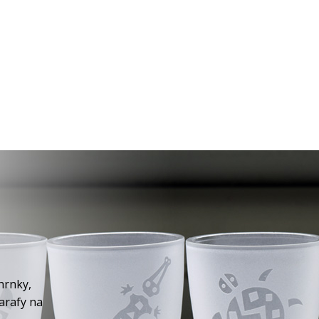
hrnky,
karafy na