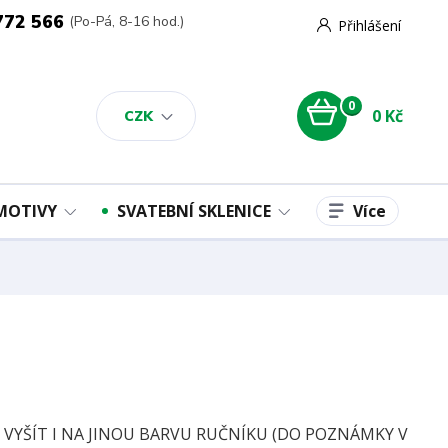
772 566
(Po-Pá, 8-16 hod.)
Přihlášení
0
0 Kč
CZK
Více
 MOTIVY
SVATEBNÍ SKLENICE
E VYŠÍT I NA JINOU BARVU RUČNÍKU (DO POZNÁMKY V