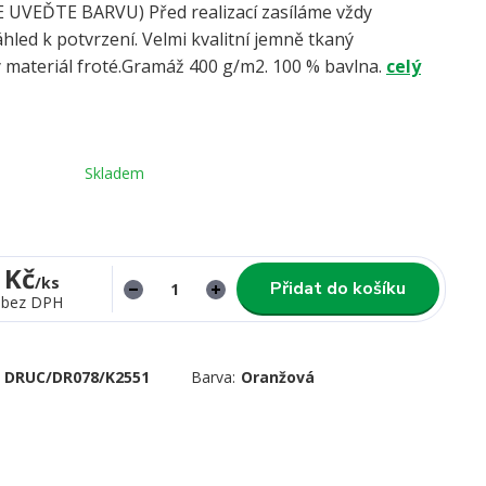
UVEĎTE BARVU) Před realizací zasíláme vždy
hled k potvrzení. Velmi kvalitní jemně tkaný
 materiál froté.Gramáž 400 g/m2. 100 % bavlna.
celý
Skladem
 Kč
/
ks
Přidat do košíku
bez DPH
DRUC/DR078/K2551
Barva:
Oranžová