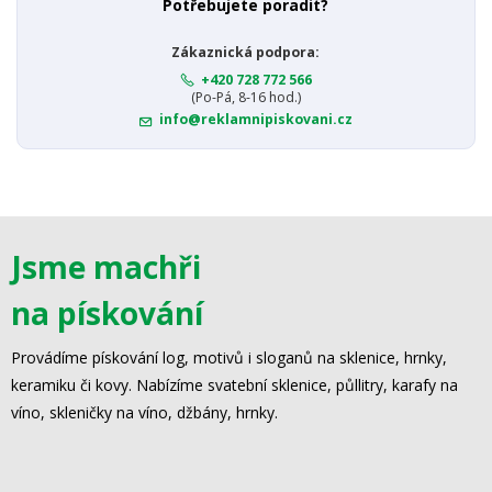
Potřebujete poradit?
Zákaznická podpora:
+420 728 772 566
(Po-Pá, 8-16 hod.)
info@reklamnipiskovani.cz
Jsme machři
na pískování
Provádíme pískování log, motivů i sloganů na sklenice, hrnky,
keramiku či kovy. Nabízíme svatební sklenice, půllitry, karafy na
víno, skleničky na víno, džbány, hrnky.