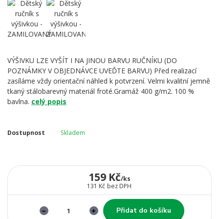
VÝŠIVKU LZE VYŠÍT I NA JINOU BARVU RUČNÍKU (DO
POZNÁMKY V OBJEDNÁVCE UVEĎTE BARVU) Před realizací
zasíláme vždy orientační náhled k potvrzení. Velmi kvalitní jemně
tkaný stálobarevný materiál froté.Gramáž 400 g/m2. 100 %
bavlna.
celý popis
Dostupnost
Skladem
159 Kč
/
ks
131 Kč
bez DPH
Přidat do košíku