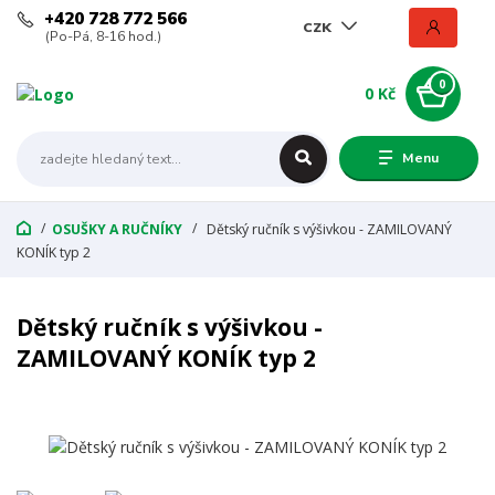
+420 728 772 566
CZK
(Po-Pá, 8-16 hod.)
0
0 Kč
Menu
OSUŠKY A RUČNÍKY
Dětský ručník s výšivkou - ZAMILOVANÝ
KONÍK typ 2
Dětský ručník s výšivkou -
ZAMILOVANÝ KONÍK typ 2