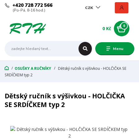
+420 728 772 566
CZK
(Po-Pá, 8-16 hod.)
0
0 Kč
Menu
OSUŠKY A RUČNÍKY
Dětský ručník s výšivkou - HOLČIČKA SE
SRDÍČKEM typ 2
Dětský ručník s výšivkou - HOLČIČKA
SE SRDÍČKEM typ 2