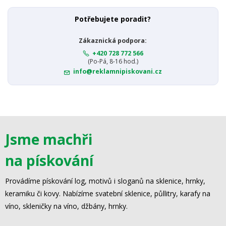
Potřebujete poradit?
Zákaznická podpora:
+420 728 772 566
(Po-Pá, 8-16 hod.)
info@reklamnipiskovani.cz
Jsme machři
na pískování
Provádíme pískování log, motivů i sloganů na sklenice, hrnky,
keramiku či kovy. Nabízíme svatební sklenice, půllitry, karafy na
víno, skleničky na víno, džbány, hrnky.