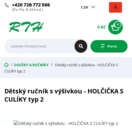
+420 728 772 566
CZK
(Po-Pá, 8-16 hod.)
0
0 Kč
Menu
OSUŠKY A RUČNÍKY
Dětský ručník s výšivkou - HOLČIČKA S
CULÍKY typ 2
Dětský ručník s výšivkou - HOLČIČKA S
CULÍKY typ 2