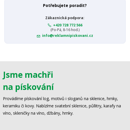
Potřebujete poradit?
Zákaznická podpora:
+420 728 772 566
(Po-Pá, 8-16 hod.)
info@reklamnipiskovani.cz
Jsme machři
na pískování
Provádíme pískování log, motivů i sloganů na sklenice, hrnky,
keramiku či kovy. Nabízíme svatební sklenice, půllitry, karafy na
víno, skleničky na víno, džbány, hrnky.