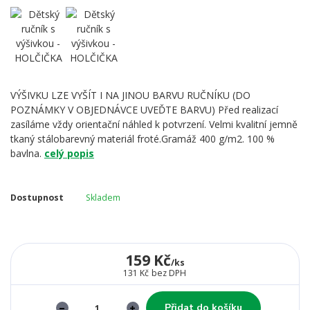
VÝŠIVKU LZE VYŠÍT I NA JINOU BARVU RUČNÍKU (DO
POZNÁMKY V OBJEDNÁVCE UVEĎTE BARVU) Před realizací
zasíláme vždy orientační náhled k potvrzení. Velmi kvalitní jemně
tkaný stálobarevný materiál froté.Gramáž 400 g/m2. 100 %
bavlna.
celý popis
Dostupnost
Skladem
159 Kč
/
ks
131 Kč
bez DPH
Přidat do košíku