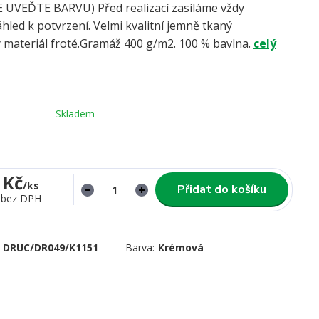
UVEĎTE BARVU) Před realizací zasíláme vždy
hled k potvrzení. Velmi kvalitní jemně tkaný
 materiál froté.Gramáž 400 g/m2. 100 % bavlna.
celý
Skladem
 Kč
/
ks
Přidat do košíku
bez DPH
DRUC/DR049/K1151
Barva:
Krémová