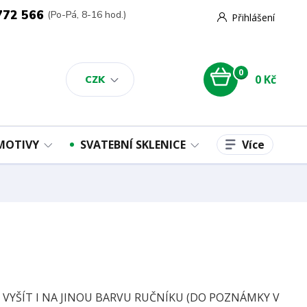
772 566
(Po-Pá, 8-16 hod.)
Přihlášení
0
0 Kč
CZK
Více
 MOTIVY
SVATEBNÍ SKLENICE
E VYŠÍT I NA JINOU BARVU RUČNÍKU (DO POZNÁMKY V