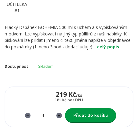
Hladký Džbánek BOHEMIA 500 ml s uchem a s vypískováným
motivem. Lze vypískovat i na jiný typ půllitrů z naši nabídky. K
pískování lze přidat i jméno či text. Jména napište v objednávce
do poznámky (1. nebo 3.bod - dodací údaje).
celý popis
Dostupnost
Skladem
219 Kč
/
ks
181 Kč
bez DPH
Přidat do košíku