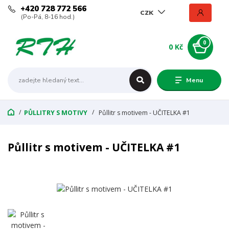
+420 728 772 566
CZK
(Po-Pá, 8-16 hod.)
0
0 Kč
Menu
PŮLLITRY S MOTIVY
Půllitr s motivem - UČITELKA #1
Půllitr s motivem - UČITELKA #1