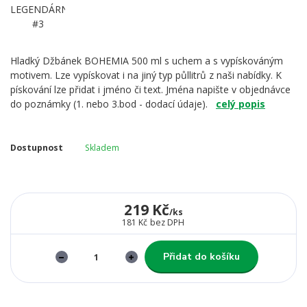
Hladký Džbánek BOHEMIA 500 ml s uchem a s vypískováným
motivem. Lze vypískovat i na jiný typ půllitrů z naši nabídky. K
pískování lze přidat i jméno či text. Jména napište v objednávce
do poznámky (1. nebo 3.bod - dodací údaje).
celý popis
Dostupnost
Skladem
219 Kč
/
ks
181 Kč
bez DPH
Přidat do košíku