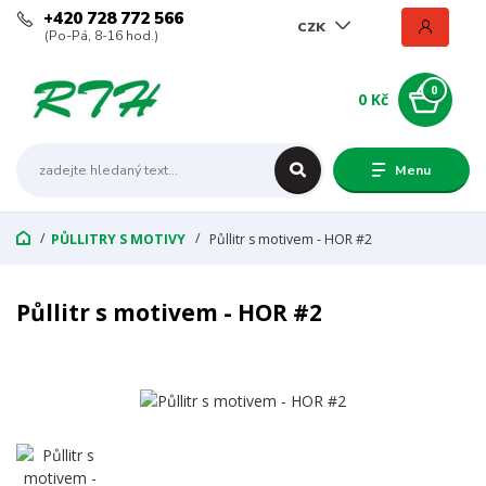
+420 728 772 566
CZK
(Po-Pá, 8-16 hod.)
0
0 Kč
Menu
PŮLLITRY S MOTIVY
Půllitr s motivem - HOR #2
Půllitr s motivem - HOR #2