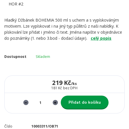
Hladký Džbánek BOHEMIA 500 ml s uchem a s vypískováným
motivem. Lze vypískovat i na jiný typ půllitrů z naši nabídky. K
pískování lze přidat i jméno či text. Jména napište v objednávce
do poznámky (1. nebo 3.bod - dodací údaje).
celý popis
Dostupnost
Skladem
219 Kč
/
ks
181 Kč
bez DPH
Přidat do košíku
Číslo
10003311/OB71